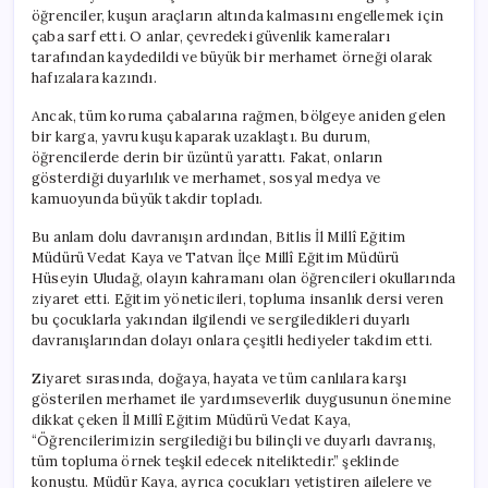
öğrenciler, kuşun araçların altında kalmasını engellemek için
çaba sarf etti. O anlar, çevredeki güvenlik kameraları
tarafından kaydedildi ve büyük bir merhamet örneği olarak
hafızalara kazındı.
Ancak, tüm koruma çabalarına rağmen, bölgeye aniden gelen
bir karga, yavru kuşu kaparak uzaklaştı. Bu durum,
öğrencilerde derin bir üzüntü yarattı. Fakat, onların
gösterdiği duyarlılık ve merhamet, sosyal medya ve
kamuoyunda büyük takdir topladı.
Bu anlam dolu davranışın ardından, Bitlis İl Millî Eğitim
Müdürü Vedat Kaya ve Tatvan İlçe Millî Eğitim Müdürü
Hüseyin Uludağ, olayın kahramanı olan öğrencileri okullarında
ziyaret etti. Eğitim yöneticileri, topluma insanlık dersi veren
bu çocuklarla yakından ilgilendi ve sergiledikleri duyarlı
davranışlarından dolayı onlara çeşitli hediyeler takdim etti.
Ziyaret sırasında, doğaya, hayata ve tüm canlılara karşı
gösterilen merhamet ile yardımseverlik duygusunun önemine
dikkat çeken İl Millî Eğitim Müdürü Vedat Kaya,
“Öğrencilerimizin sergilediği bu bilinçli ve duyarlı davranış,
tüm topluma örnek teşkil edecek niteliktedir.” şeklinde
konuştu. Müdür Kaya, ayrıca çocukları yetiştiren ailelere ve