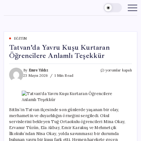
Skip
to
content
EĞITIM
Tatvan’da Yavru Kuşu Kurtaran
Öğrencilere Anlamlı Teşekkür
Tatvan’da
By
Emre Yıldız
yorumlar kapalı
Yavru
23 Mayıs 2026
1 Min Read
Kuşu
Kurtaran
Öğrencilere
Anlamlı
Teşekkür
için
Bitlis’in Tatvan ilçesinde son günlerde yaşanan bir olay,
merhametin ve duyarlılığın örneğini sergiledi. Okul
servislerini bekleyen Tuğ Ortaokulu öğrencileri Mina Okay,
Ervanur Tüzün, Ela Akbay, Emir Karakuş ve Mehmetçik
İlkokulu’ndan Nisa Okay, yolda savunmasız bir durumda
bulunan yavru bir kuşu fark etti. Hemen harekete geçen