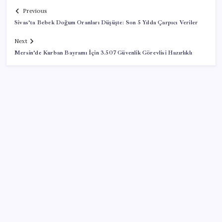
Previous
Sivas’ta Bebek Doğum Oranları Düşüşte: Son 5 Yılda Çarpıcı Veriler
Next
Mersin’de Kurban Bayramı İçin 3.507 Güvenlik Görevlisi Hazırlıklı
SON YAZILAR
Google Pixel Watch 5 Sızdırıldı: İşte Detaylar
Eskişehir’de 2 belediye başkanı YENİ Parti’ye geçti
Çin’in altın alımında üç yılın rekoru