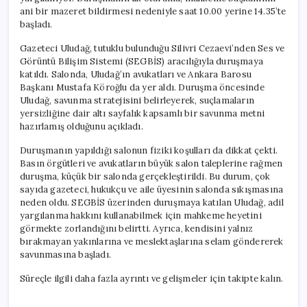
ani bir mazeret bildirmesi nedeniyle saat 10.00 yerine 14.35’te
başladı.
Gazeteci Uludağ, tutuklu bulunduğu Silivri Cezaevi’nden Ses ve
Görüntü Bilişim Sistemi (SEGBİS) aracılığıyla duruşmaya
katıldı. Salonda, Uludağ’ın avukatları ve Ankara Barosu
Başkanı Mustafa Köroğlu da yer aldı. Duruşma öncesinde
Uludağ, savunma stratejisini belirleyerek, suçlamaların
yersizliğine dair altı sayfalık kapsamlı bir savunma metni
hazırlamış olduğunu açıkladı.
Duruşmanın yapıldığı salonun fiziki koşulları da dikkat çekti.
Basın örgütleri ve avukatların büyük salon taleplerine rağmen
duruşma, küçük bir salonda gerçekleştirildi. Bu durum, çok
sayıda gazeteci, hukukçu ve aile üyesinin salonda sıkışmasına
neden oldu. SEGBİS üzerinden duruşmaya katılan Uludağ, adil
yargılanma hakkını kullanabilmek için mahkeme heyetini
görmekte zorlandığını belirtti. Ayrıca, kendisini yalnız
bırakmayan yakınlarına ve meslektaşlarına selam göndererek
savunmasına başladı.
Süreçle ilgili daha fazla ayrıntı ve gelişmeler için takipte kalın.