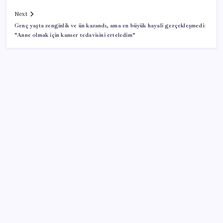
Next
Genç yaşta zenginlik ve ün kazandı, ama en büyük hayali gerçekleşmedi:
“Anne olmak için kanser tedavisini erteledim”
SON YAZILAR
Google Pixel Watch 5 Sızdırıldı: İşte Detaylar
Eskişehir’de 2 belediye başkanı YENİ Parti’ye geçti
Çin’in altın alımında üç yılın rekoru
Küresel gıda fiyatlarında alarm: 3,5 yılın zirvesi