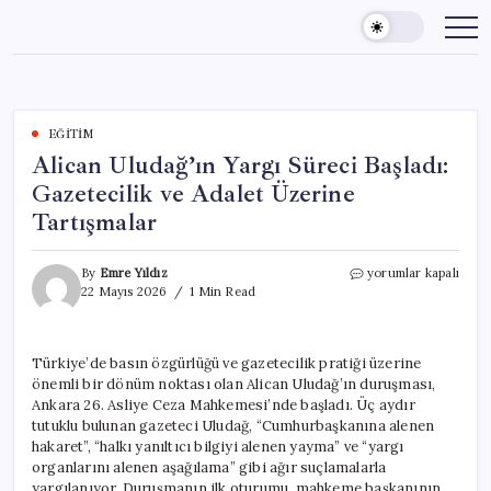
Skip
to
content
EĞITIM
Alican Uludağ’ın Yargı Süreci Başladı:
Gazetecilik ve Adalet Üzerine
Tartışmalar
Alican
By
Emre Yıldız
yorumlar kapalı
Uludağ’ın
22 Mayıs 2026
1 Min Read
Yargı
Süreci
Başladı:
Türkiye’de basın özgürlüğü ve gazetecilik pratiği üzerine
Gazetecilik
önemli bir dönüm noktası olan Alican Uludağ’ın duruşması,
ve
Adalet
Ankara 26. Asliye Ceza Mahkemesi’nde başladı. Üç aydır
Üzerine
tutuklu bulunan gazeteci Uludağ, “Cumhurbaşkanına alenen
Tartışmalar
hakaret”, “halkı yanıltıcı bilgiyi alenen yayma” ve “yargı
için
organlarını alenen aşağılama” gibi ağır suçlamalarla
yargılanıyor. Duruşmanın ilk oturumu, mahkeme başkanının