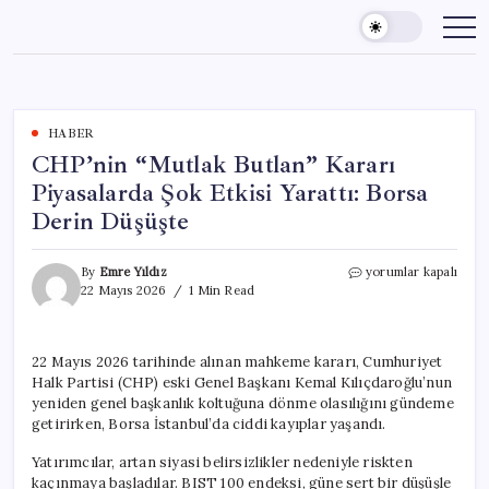
Skip
to
content
HABER
CHP’nin “Mutlak Butlan” Kararı
Piyasalarda Şok Etkisi Yarattı: Borsa
Derin Düşüşte
CHP’nin
By
Emre Yıldız
yorumlar kapalı
“Mutlak
22 Mayıs 2026
1 Min Read
Butlan”
Kararı
Piyasalarda
22 Mayıs 2026 tarihinde alınan mahkeme kararı, Cumhuriyet
Şok
Halk Partisi (CHP) eski Genel Başkanı Kemal Kılıçdaroğlu’nun
Etkisi
Yarattı:
yeniden genel başkanlık koltuğuna dönme olasılığını gündeme
Borsa
getirirken, Borsa İstanbul’da ciddi kayıplar yaşandı.
Derin
Düşüşte
Yatırımcılar, artan siyasi belirsizlikler nedeniyle riskten
için
kaçınmaya başladılar. BIST 100 endeksi, güne sert bir düşüşle