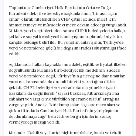
Toplantıda, Cumhuriyet Halk Partisi’nin Orta ve Doğu
Karadeniz’deki il ve belediye başkanlarının, “bir asrı aşan
çınar” olarak nitelendirilen CHP çatısı altında millet için
hizmet etmeye ve mücadele etmeye devam edeceği vurgulandı.
31 Mart yerel seçimlerinden sonra CHP’li belediyelerin halkçı,
şeffaf ve sosyal belediyecilik anlayışının toplumda büyük bir
karşılık bulduğu belirtildi. Bu yönetim anlayışının, Türkiye’de
yerel yönetimlerde güçlü bir değişim iradesi oluşturduğu ifade
edildi.
Açıklamada, halkın kaynaklarını adalet, eşitlik ve liyakat ilkeleri
doğrultusunda kullanan bir belediyecilik modelinin, sadece
yerel yönetimlerde değil, Türkiye’nin geleceğine dair umutlar
yaratma konusunda da önemli bir etki yarattığına dikkat
çekildi. CHP’li belediyelere ve kadrolarına yönelik siyasi
baskılara da değinilerek, “siyasi baskılar, itibarsızlaştırma
çabaları ve yargı eliyle yürütülen operasyonların” arttığına
vurgu yapıldı. Ancak, “kirli kumpaslar, algı operasyonları ve
çirkin iftiralarla Cumhuriyet Halk Partisi’nin yürüyüşünün
durdurulamayacağı” belirtildi ve bu girişimlerin sonuç
vermeyeceği mesajı verildi.
Metinde, “Dahili veya harici hiçbir müdahale, baskı ve tehdit,