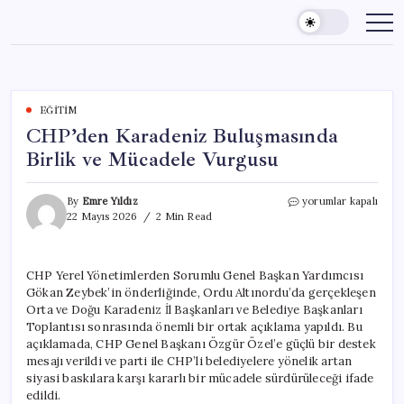
Skip
to
content
EĞITIM
CHP’den Karadeniz Buluşmasında
Birlik ve Mücadele Vurgusu
CHP’den
By
Emre Yıldız
yorumlar kapalı
Karadeniz
22 Mayıs 2026
2 Min Read
Buluşmasında
Birlik
ve
CHP Yerel Yönetimlerden Sorumlu Genel Başkan Yardımcısı
Mücadele
Gökan Zeybek’in önderliğinde, Ordu Altınordu’da gerçekleşen
Vurgusu
için
Orta ve Doğu Karadeniz İl Başkanları ve Belediye Başkanları
Toplantısı sonrasında önemli bir ortak açıklama yapıldı. Bu
açıklamada, CHP Genel Başkanı Özgür Özel’e güçlü bir destek
mesajı verildi ve parti ile CHP’li belediyelere yönelik artan
siyasi baskılara karşı kararlı bir mücadele sürdürüleceği ifade
edildi.