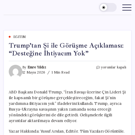
Skip
to
content
EĞITIM
Trump’tan Şi ile Görüşme Açıklaması:
“Desteğine İhtiyacım Yok”
Trump’tan
By
Emre Yıldız
yorumlar kapalı
Şi
12 Mayıs 2026
1 Min Read
ile
Görüşme
Açıklaması:
ABD Başkanı Donald Trump, “İran Savaşı üzerine Çin Lideri Şi
“Desteğine
ile kapsamlı bir görüşme gerçekleştireceğim, fakat Şi’nin
İhtiyacım
Yok”
yardımına ihtiyacım yok” ifadelerini kullandı. Trump, ayrıca
için
Rusya-Ukrayna savaşının yakın zamanda sona ereceği
yönündeki görüşlerini de dile getirdi. Gelişmelerle ilgili
ayrıntılar aktarılmaya devam ediyor.
Yazar Hakkında: Yusuf Arslan, Editör. Tüm Yazıları Görüntüle.