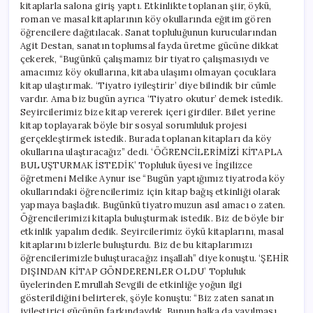
kitaplarla salona giriş yaptı. Etkinlikte toplanan şiir, öykü,
roman ve masal kitaplarının köy okullarında eğitim gören
öğrencilere dağıtılacak. Sanat topluluğunun kurucularından
Agit Destan, sanatın toplumsal fayda üretme gücüne dikkat
çekerek, “Bugünkü çalışmamız bir tiyatro çalışmasıydı ve
amacımız köy okullarına, kitaba ulaşımı olmayan çocuklara
kitap ulaştırmak. ‘Tiyatro iyileştirir’ diye bilindik bir cümle
vardır. Ama biz bugün ayrıca ‘Tiyatro okutur’ demek istedik.
Seyircilerimiz bize kitap vererek içeri girdiler. Bilet yerine
kitap toplayarak böyle bir sosyal sorumluluk projesi
gerçekleştirmek istedik. Burada toplanan kitapları da köy
okullarına ulaştıracağız” dedi. ‘ÖĞRENCİLERİMİZİ KİTAPLA
BULUŞTURMAK İSTEDİK’ Topluluk üyesi ve İngilizce
öğretmeni Melike Aynur ise “Bugün yaptığımız tiyatroda köy
okullarındaki öğrencilerimiz için kitap bağış etkinliği olarak
yapmaya başladık. Bugünkü tiyatromuzun asıl amacı o zaten.
Öğrencilerimizi kitapla buluşturmak istedik. Biz de böyle bir
etkinlik yapalım dedik. Seyircilerimiz öykü kitaplarını, masal
kitaplarını bizlerle buluşturdu. Biz de bu kitaplarımızı
öğrencilerimizle buluşturacağız inşallah” diye konuştu. ‘ŞEHİR
DIŞINDAN KİTAP GÖNDERENLER OLDU’ Topluluk
üyelerinden Emrullah Sevgili de etkinliğe yoğun ilgi
gösterildiğini belirterek, şöyle konuştu: “Biz zaten sanatın
iyileştirici gücünün farkındaydık. Bunun halka da yayılması