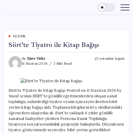
Skip
to
content
EĞITIM
Siirt’te Tiyatro ile Kitap Bağışı
Siirt’te
By
Emre Yıldız
yorumlar kapalı
Tiyatro
11 Haziran 2026
2 Min Read
ile
Kitap
Bağışı
için
Siirt’te Tiyatro ile Kitap Bağışı Posted on 11 Haziran 2026 by
Yusuf Arslan SİİRT’te gönüllü öğretmenlerden oluşan sanat
topluluğu, sahnelediği tiyatro oyunu için seyircilerden bilet
yerine kitap bağışı aldı. Toplanan kitapların köy okullarındaki
öğrencilere ulaştırılacak. Siirt’te yaklaşık 6 yıldır gönüllü
sanatsal faaliyetler yürüten Persona Sanat Topluluğu,
tiyatroyu sosyal sorumluluk projesiyle buluşturdu. Düzenlenen
tiyatro gösterisinde seyirciler, bilet yerine getirdikleri