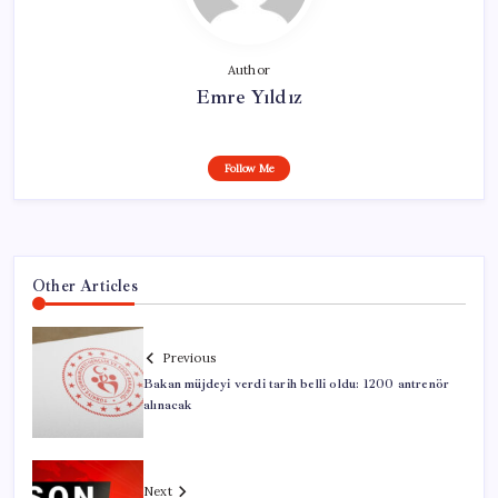
Author
Emre Yıldız
Follow Me
Other Articles
Previous
Bakan müjdeyi verdi tarih belli oldu: 1200 antrenör
alınacak
Next