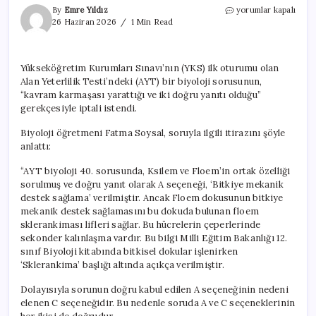
YKS
By
Emre Yıldız
yorumlar kapalı
sınavına
26 Haziran 2026
1 Min Read
yönelik
tartışmalar
sürüyor:
Yükseköğretim Kurumları Sınavı’nın (YKS) ilk oturumu olan
YKS’de
Alan Yeterlilik Testi’ndeki (AYT) bir biyoloji sorusunun,
hatalı
soru
“kavram karmaşası yarattığı ve iki doğru yanıtı olduğu”
iddiası
gerekçesiyle iptali istendi.
için
Biyoloji öğretmeni Fatma Soysal, soruyla ilgili itirazını şöyle
anlattı:
“AYT biyoloji 40. sorusunda, Ksilem ve Floem’in ortak özelliği
sorulmuş ve doğru yanıt olarak A seçeneği, ‘Bitkiye mekanik
destek sağlama’ verilmiştir. Ancak Floem dokusunun bitkiye
mekanik destek sağlamasını bu dokuda bulunan floem
sklerankiması lifleri sağlar. Bu hücrelerin çeperlerinde
sekonder kalınlaşma vardır. Bu bilgi Milli Eğitim Bakanlığı 12.
sınıf Biyoloji kitabında bitkisel dokular işlenirken
‘Sklerankima’ başlığı altında açıkça verilmiştir.
Dolayısıyla sorunun doğru kabul edilen A seçeneğinin nedeni
elenen C seçeneğidir. Bu nedenle soruda A ve C seçeneklerinin