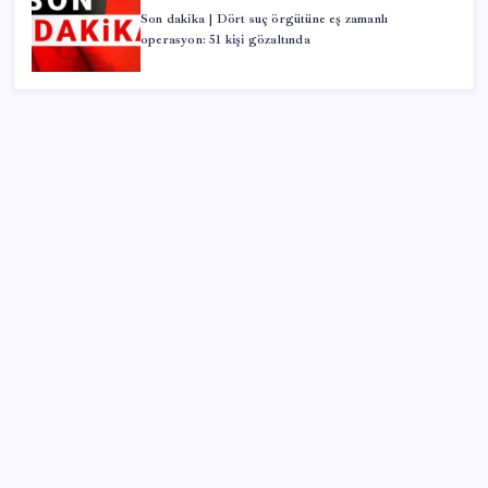
Son dakika | Dört suç örgütüne eş zamanlı
operasyon: 51 kişi gözaltında
SON YAZILAR
LGS ek tercih 1. nakil başvuruları ne zaman bitiyor?
LGS 2. nakil başvuruları ne zaman?
Xbox Game Pass Ağustos 2026 Oyun Listesi
AB’ye satış yapan e-ihracatçıya dijital kolaylık! 150
euro altı gönderilerde yeni dönem