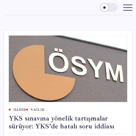
Skip
to
content
HABER
SAĞLIK
YKS sınavına yönelik tartışmalar
sürüyor: YKS’de hatalı soru iddiası