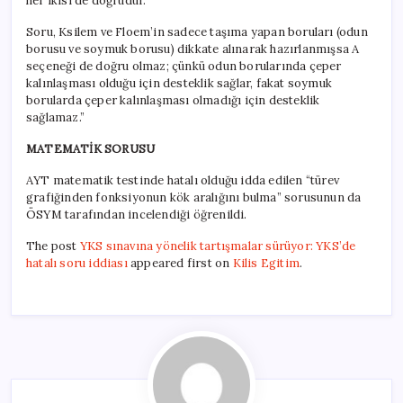
her ikisi de doğrudur.
Soru, Ksilem ve Floem’in sadece taşıma yapan boruları (odun
borusu ve soymuk borusu) dikkate alınarak hazırlanmışsa A
seçeneği de doğru olmaz; çünkü odun borularında çeper
kalınlaşması olduğu için desteklik sağlar, fakat soymuk
borularda çeper kalınlaşması olmadığı için desteklik
sağlamaz.”
MATEMATİK SORUSU
AYT matematik testinde hatalı olduğu idda edilen “türev
grafiğinden fonksiyonun kök aralığını bulma” sorusunun da
ÖSYM tarafından incelendiği öğrenildi.
The post
YKS sınavına yönelik tartışmalar sürüyor: YKS’de
hatalı soru iddiası
appeared first on
Kilis Egitim
.