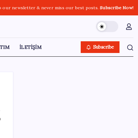
o our newsletter & never miss our best posts.
Subscribe Now!
TIM
İLETİŞİM
Subscribe
SON YAZILAR
ı
Google Pixel Watch 5 Sızdırıldı: İşte
Detaylar