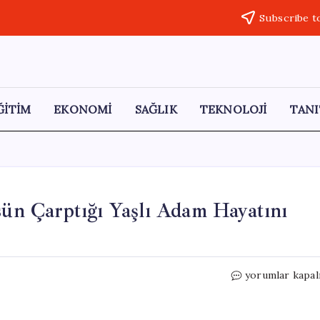
Subscribe t
ĞİTİM
EKONOMİ
SAĞLIK
TEKNOLOJİ
TANI
sün Çarptığı Yaşlı Adam Hayatını
Salihli’de
yorumlar kapal
Trafik
Kazası:
Otobüsün