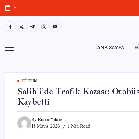
Skip
-
to
content
https://www.facebook.com/
https://twitter.com/
https://t.me/
https://www.instagram.com/
https://youtube.com/
ANA SAYFA
E
EĞITIM
Salihli’de Trafik Kazası: Otobü
Kaybetti
By
Emre Yıldız
13 Mayıs 2026
1 Min Read