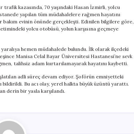
Çarptığı
ir trafik kazasında, 70 yaşındaki Hasan İzmirli, yolcu
Yaşlı
astanede yapılan tüm müdahalelere rağmen hayatını
Adam
r bakım evinin önünde gerçekleşti. Edinilen bilgilere göre,
Hayatını
netimindeki yolcu otobüsü, yolun karşısına geçmeye
Kaybetti
için
, yaralıya hemen müdahalede bulundu. İlk olarak ilçedeki
ileşince Manisa Celal Bayar Üniversitesi Hastanesi’ne sevk
men, talihsiz adam kurtarılamayarak hayatını kaybetti.
latılan adli süreç devam ediyor. Şoförün emniyetteki
ildirildi. Bu acı olay, yerel halkta büyük üzüntü yarattı.
an derin bir yasla karşılandı.