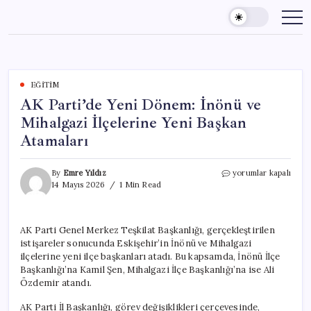
Skip
to
content
EĞITIM
AK Parti’de Yeni Dönem: İnönü ve
Mihalgazi İlçelerine Yeni Başkan
Atamaları
AK
By
Emre Yıldız
yorumlar kapalı
Parti’de
14 Mayıs 2026
1 Min Read
Yeni
Dönem:
İnönü
AK Parti Genel Merkez Teşkilat Başkanlığı, gerçekleştirilen
ve
istişareler sonucunda Eskişehir’in İnönü ve Mihalgazi
Mihalgazi
İlçelerine
ilçelerine yeni ilçe başkanları atadı. Bu kapsamda, İnönü İlçe
Yeni
Başkanlığı’na Kamil Şen, Mihalgazi İlçe Başkanlığı’na ise Ali
Başkan
Özdemir atandı.
Atamaları
için
AK Parti İl Başkanlığı, görev değişiklikleri çerçevesinde,