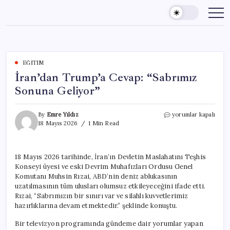
Skip
to
content
EĞITIM
İran’dan Trump’a Cevap: “Sabrımız
Sonuna Geliyor”
İran’dan
By
Emre Yıldız
yorumlar kapalı
Trump’a
18 Mayıs 2026
1 Min Read
Cevap:
“Sabrımız
Sonuna
18 Mayıs 2026 tarihinde, İran’ın Devletin Maslahatını Teşhis
Geliyor”
Konseyi üyesi ve eski Devrim Muhafızları Ordusu Genel
için
Komutanı Muhsin Rızai, ABD’nin deniz ablukasının
uzatılmasının tüm ulusları olumsuz etkileyeceğini ifade etti.
Rızai, “Sabrımızın bir sınırı var ve silahlı kuvvetlerimiz
hazırlıklarına devam etmektedir.” şeklinde konuştu.
Bir televizyon programında gündeme dair yorumlar yapan