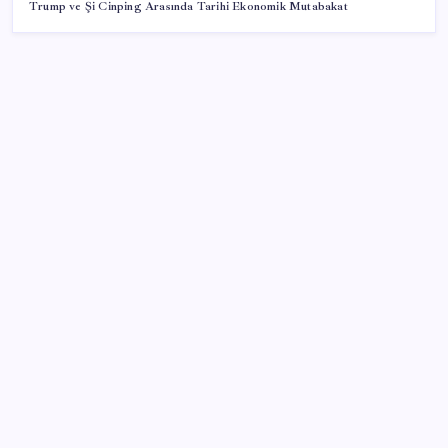
Trump ve Şi Cinping Arasında Tarihi Ekonomik Mutabakat
SON YAZILAR
LGS ek tercih 1. nakil başvuruları ne zaman bitiyor?
LGS 2. nakil başvuruları ne zaman?
Xbox Game Pass Ağustos 2026 Oyun Listesi
AB’ye satış yapan e-ihracatçıya dijital kolaylık! 150
euro altı gönderilerde yeni dönem
Google Messages’ta Sohbet Sabitleme Sınırı
Değişiyor