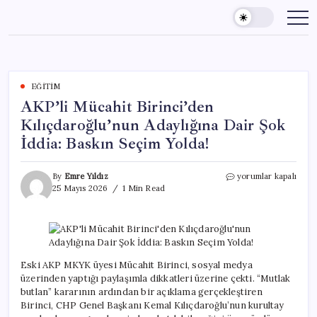
Skip
to
content
EĞITIM
AKP’li Mücahit Birinci’den
Kılıçdaroğlu’nun Adaylığına Dair Şok
İddia: Baskın Seçim Yolda!
AKP’li
By
Emre Yıldız
yorumlar kapalı
Mücahit
25 Mayıs 2026
1 Min Read
Birinci’den
Kılıçdaroğlu’nun
Adaylığına
Dair
Şok
İddia:
Eski AKP MKYK üyesi Mücahit Birinci, sosyal medya
Baskın
üzerinden yaptığı paylaşımla dikkatleri üzerine çekti. “Mutlak
Seçim
butlan” kararının ardından bir açıklama gerçekleştiren
Yolda!
Birinci, CHP Genel Başkanı Kemal Kılıçdaroğlu’nun kurultay
için