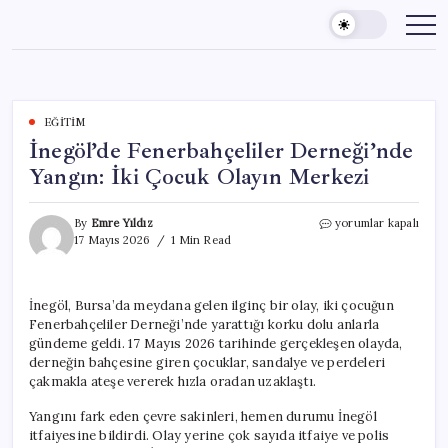
Skip
to
content
EĞITIM
İnegöl’de Fenerbahçeliler Derneği’nde
Yangın: İki Çocuk Olayın Merkezi
İnegöl’de
By
Emre Yıldız
yorumlar kapalı
Fenerbahçeliler
17 Mayıs 2026
1 Min Read
Derneği’nde
Yangın:
İki
İnegöl, Bursa’da meydana gelen ilginç bir olay, iki çocuğun
Çocuk
Fenerbahçeliler Derneği’nde yarattığı korku dolu anlarla
Olayın
Merkezi
gündeme geldi. 17 Mayıs 2026 tarihinde gerçekleşen olayda,
için
derneğin bahçesine giren çocuklar, sandalye ve perdeleri
çakmakla ateşe vererek hızla oradan uzaklaştı.
Yangını fark eden çevre sakinleri, hemen durumu İnegöl
itfaiyesine bildirdi. Olay yerine çok sayıda itfaiye ve polis