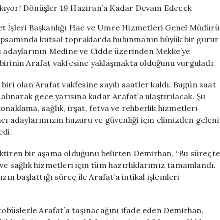
İçin
Yola
et İşleri Başkanlığı Hac ve Umre Hizmetleri Genel Müdürü
Çıkıyor!
apsamında kutsal topraklarda bulunmanın büyük bir gurur
Dönüşler
cı adaylarının Medine ve Cidde üzerinden Mekke’ye
19
Haziran’a
birinin Arafat vakfesine yaklaşmakta olduğunu vurguladı.
Kadar
Devam
iri olan Arafat vakfesine sayılı saatler kaldı. Bugün saat
Edecek
 alınarak gece yarısına kadar Arafat’a ulaştırılacak. Şu
için
naklama, sağlık, irşat, fetva ve rehberlik hizmetleri
acı adaylarımızın huzuru ve güvenliği için elimizden geleni
edi.
ktiren bir aşama olduğunu belirten Demirhan, “Bu süreçte
ve sağlık hizmetleri için tüm hazırlıklarımız tamamlandı.
ın başlattığı süreç ile Arafat’a intikal işlemleri
otobüslerle Arafat’a taşınacağını ifade eden Demirhan,