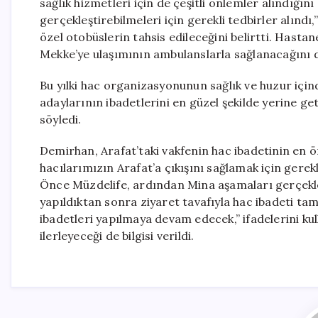
sağlık hizmetleri için de çeşitli önlemler alındığını b
gerçekleştirebilmeleri için gerekli tedbirler alınd
özel otobüslerin tahsis edileceğini belirtti. Hast
Mekke’ye ulaşımının ambulanslarla sağlanacağını d
Bu yılki hac organizasyonunun sağlık ve huzur iç
adaylarının ibadetlerini en güzel şekilde yerine g
söyledi.
Demirhan, Arafat’taki vakfenin hac ibadetinin en ö
hacılarımızın Arafat’a çıkışını sağlamak için gerek
Önce Müzdelife, ardından Mina aşamaları gerçekleş
yapıldıktan sonra ziyaret tavafıyla hac ibadeti t
ibadetleri yapılmaya devam edecek,” ifadelerini kul
ilerleyeceği de bilgisi verildi.