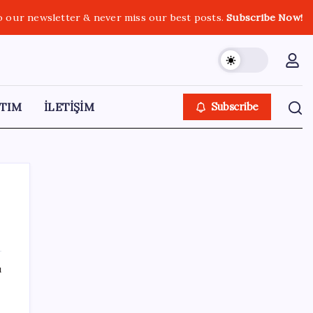
o our newsletter & never miss our best posts.
Subscribe Now!
TIM
İLETİŞİM
Subscribe
SON YAZILAR
ı
Google Pixel Watch 5 Sızdırıldı: İşte
Detaylar