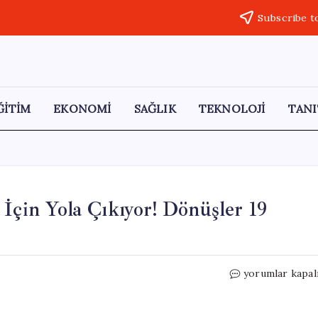
Subscribe t
ĞİTİM
EKONOMİ
SAĞLIK
TEKNOLOJİ
TANI
İçin Yola Çıkıyor! Dönüşler 19
Hacı
yorumlar kapal
Adayları
Arafat’a
Ulaşmak