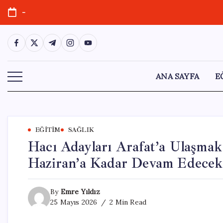
Skip
-
to
content
https://www.facebook.com/
https://twitter.com/
https://t.me/
https://www.instagram.com/
https://youtube.com/
ANA SAYFA
E
EĞITIM
SAĞLIK
Hacı Adayları Arafat’a Ulaşmak 
Haziran’a Kadar Devam Edecek
By
Emre Yıldız
25 Mayıs 2026
2 Min Read