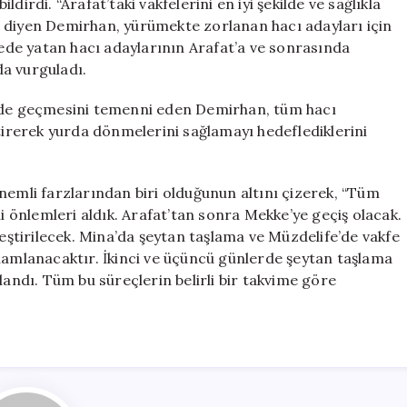
ildirdi. “Arafat’taki vakfelerini en iyi şekilde ve sağlıkla
ı,” diyen Demirhan, yürümekte zorlanan hacı adayları için
anede yatan hacı adaylarının Arafat’a ve sonrasında
a vurguladı.
inde geçmesini temenni eden Demirhan, tüm hacı
etirerek yurda dönmelerini sağlamayı hedeflediklerini
nemli farzlarından biri olduğunun altını çizerek, “Tüm
li önlemleri aldık. Arafat’tan sonra Mekke’ye geçiş olacak.
tirilecek. Mina’da şeytan taşlama ve Müzdelife’de vakfe
amamlanacaktır. İkinci ve üçüncü günlerde şeytan taşlama
landı. Tüm bu süreçlerin belirli bir takvime göre