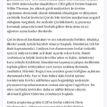
ise 1000 dolara kadar ulaşabiliyor. CRU gübre birimi başkanı
Willis Thomas, bu yüksek girdi maliyetleri ile üretim
yapmanın ekonomik olarak mümkün olmadığını ve dünyanın
en büyük fosfat üreticisi Çin’de bile üretim marjlarının negatif
olduğunu vurguladı. Bu nedenle Çin hükümeti, iç piyasayı
korumak amacıyla temel fosfatlı gübre ihracatını en az
ağustos ayına kadar durdurdu.
Çin’in ihracat kısıtlamaları ve arz sıkıntısıyla birlikte, ithalatçı
ülkeler panik içinde hareket etmeye başladı. Hindistan, tek bir
ihale kapsamında 1,3 milyon ton diamonyum fosfat tedariki
için 1,6 milyon tonluk acil ihale açarak rekor kırdı. Suudi
Arabistan’ın büyük üreticileri Ma’aden ve Sabic, ürünlerini
kara yoluyla Kızıldeniz limanlarına taşımaya çalışsa da ülkenin
toplam gübre sevkiyatları yarı yarıya azalmış durumda.
Analistler, Hürmüz Boğazı’nın yeniden gemi trafiğine açılması
durumunda bile, Fas ve Batı Sahra’daki fosfat işleme
tesislerinin Körfez sülfürüne aşırı bağımlılığı nedeniyle
piyasanın toparlanmasının zaman alacağını öngörüyor. Bu
süre zarfında üreticiler, daha az sülfür ihtiyacı duyan
alternatif gübre türlerine yönelmeye başladı.
Emtia araştırma grubu ICIS’in fosfat editörü Chris
Vlachopoulos, gübre piyasasının ikiye bölündüğünü