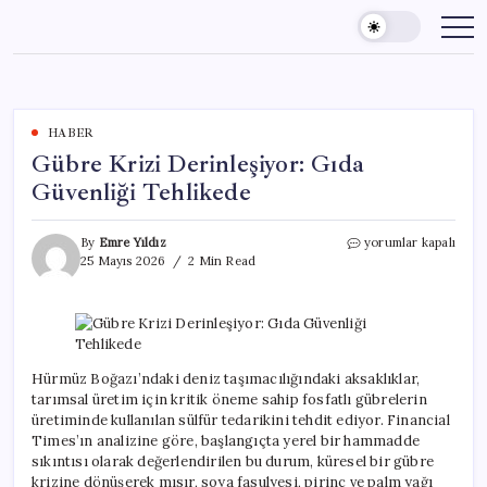
Skip
to
content
HABER
Gübre Krizi Derinleşiyor: Gıda
Güvenliği Tehlikede
Gübre
By
Emre Yıldız
yorumlar kapalı
Krizi
25 Mayıs 2026
2 Min Read
Derinleşiyor:
Gıda
Güvenliği
Tehlikede
için
Hürmüz Boğazı’ndaki deniz taşımacılığındaki aksaklıklar,
tarımsal üretim için kritik öneme sahip fosfatlı gübrelerin
üretiminde kullanılan sülfür tedarikini tehdit ediyor. Financial
Times’ın analizine göre, başlangıçta yerel bir hammadde
sıkıntısı olarak değerlendirilen bu durum, küresel bir gübre
krizine dönüşerek mısır, soya fasulyesi, pirinç ve palm yağı