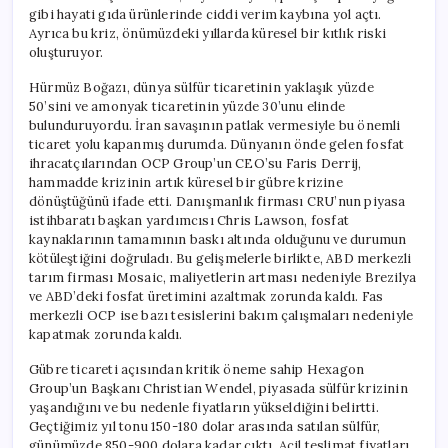
gibi hayati gıda ürünlerinde ciddi verim kaybına yol açtı.
Ayrıca bu kriz, önümüzdeki yıllarda küresel bir kıtlık riski
oluşturuyor.
Hürmüz Boğazı, dünya sülfür ticaretinin yaklaşık yüzde
50’sini ve amonyak ticaretinin yüzde 30’unu elinde
bulunduruyordu. İran savaşının patlak vermesiyle bu önemli
ticaret yolu kapanmış durumda. Dünyanın önde gelen fosfat
ihracatçılarından OCP Group’un CEO’su Faris Derrij,
hammadde krizinin artık küresel bir gübre krizine
dönüştüğünü ifade etti. Danışmanlık firması CRU’nun piyasa
istihbaratı başkan yardımcısı Chris Lawson, fosfat
kaynaklarının tamamının baskı altında olduğunu ve durumun
kötüleştiğini doğruladı. Bu gelişmelerle birlikte, ABD merkezli
tarım firması Mosaic, maliyetlerin artması nedeniyle Brezilya
ve ABD’deki fosfat üretimini azaltmak zorunda kaldı. Fas
merkezli OCP ise bazı tesislerini bakım çalışmaları nedeniyle
kapatmak zorunda kaldı.
Gübre ticareti açısından kritik öneme sahip Hexagon
Group’un Başkanı Christian Wendel, piyasada sülfür krizinin
yaşandığını ve bu nedenle fiyatların yükseldiğini belirtti.
Geçtiğimiz yıl tonu 150-180 dolar arasında satılan sülfür,
günümüzde 850-900 dolara kadar çıktı. Acil teslimat fiyatları