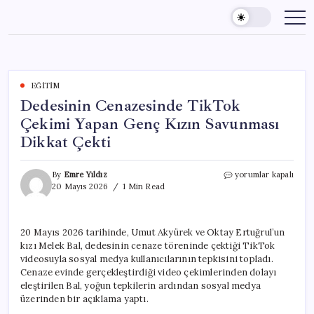
Skip
to
content
EĞITIM
Dedesinin Cenazesinde TikTok
Çekimi Yapan Genç Kızın Savunması
Dikkat Çekti
Dedesinin
By
Emre Yıldız
yorumlar kapalı
Cenazesinde
20 Mayıs 2026
1 Min Read
TikTok
Çekimi
Yapan
20 Mayıs 2026 tarihinde, Umut Akyürek ve Oktay Ertuğrul’un
Genç
kızı Melek Bal, dedesinin cenaze töreninde çektiği TikTok
Kızın
Savunması
videosuyla sosyal medya kullanıcılarının tepkisini topladı.
Dikkat
Cenaze evinde gerçekleştirdiği video çekimlerinden dolayı
Çekti
eleştirilen Bal, yoğun tepkilerin ardından sosyal medya
için
üzerinden bir açıklama yaptı.