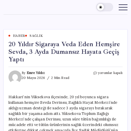
Skip
to
content
HABER
SAĞLIK
20 Yıldır Sigaraya Veda Eden Hemşire
Sevda, 3 Ayda Dumansız Hayata Geçiş
Yaptı
20
By
Emre Yıldız
yorumlar kapalı
Yıldır
20 Mayıs 2026
2 Min Read
Sigaraya
Veda
Eden
Hakkari’nin Yüksekova ilçesinde, 20 yıl boyunca sigara
Hemşire
kullanan hemşire Sevda Derinsu, Sağlıklı Hayat Merkezi’nde
Sevda,
3
aldığı uzman desteği ile sadece 3 ayda sigarayı bırakarak
Ayda
sağlıklı bir yaşama adım attı. Yüksekova Toplum Sağlığı
Dumansız
Merkezi’nde çalışan Derinsu, uzun süre tütün bağımlılığı ile
Hayata
mücadele etti ve tütün ürünlerinin sağlık üzerindeki olumsuz
Geçiş
etkilerine dikkat çekmek amacıyla İlçe Sağlık Müdürlüğü’nün