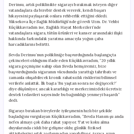
Derinsu, artık poliklinikte sigarayı bırakmak isteyen diğer
vatandaşlara da birebir destek vererek, kendi başarı
hikayesini paylaşarak onlara rehberlik ettiğini ekledi.
Yüksekova İlçe Sağlık Müdürlüğü’nde görevli Uzm. Dr. Vehbi
Küçükkavradım ise, Sağlıklı Hayat Merkezleri’nde
vatandaşlara sigara, tütün ürünleri ve kanser arasındaki ilişki
hakkında farkındalık yaratma amacıyla yoğun çaba
harcadıklarını belirtti.
Sevda Derinsu’nun polikliniğe başvurduğunda başlangıçta
çekinceleri olduğunu ifade eden Küçükkavradım, “20 yıllık
sigara geçmişine sahip olan Sevda hemşiremiz, bize
başvurduğunda sigaranın vücudunda yarattığı tahribatı ve
zamanla oluşabilecek kronik rahatsızlık risklerini bilimsel
verilerle anlattık. İlk başta ‘Bu yaştan sonra ne değişecek?’
diye düşünüyor, ancak kararlılığı ve merkezimizdeki ücretsiz
destek tedavileri sayesinde bu bağımlılığı yenmeyi başardı”
dedi.
Sigarayı bırakan bireylerde iyileşmenin hızlı bir şekilde
başladığını vurgulayan Küçükkavradım, “Sevda Hanım şu anda
nefes almayı çok daha rahat yapıyor. Tat ve koku alma
duyularında ciddi bir gelişme oldu; günlük fiziksel
aktivitelerini artık zorlanmadan yapabiliyor. Ayrıca, uzun