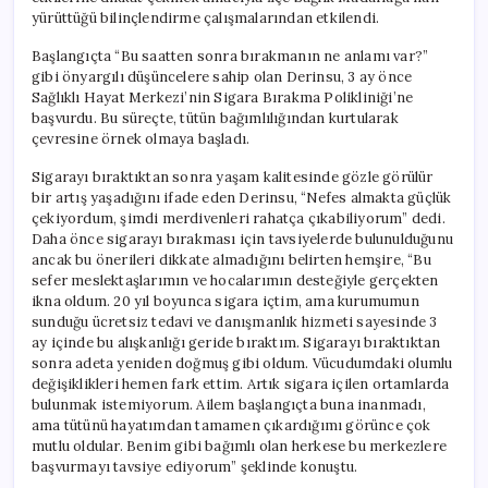
Yaptı
yürüttüğü bilinçlendirme çalışmalarından etkilendi.
için
Başlangıçta “Bu saatten sonra bırakmanın ne anlamı var?”
gibi önyargılı düşüncelere sahip olan Derinsu, 3 ay önce
Sağlıklı Hayat Merkezi’nin Sigara Bırakma Polikliniği’ne
başvurdu. Bu süreçte, tütün bağımlılığından kurtularak
çevresine örnek olmaya başladı.
Sigarayı bıraktıktan sonra yaşam kalitesinde gözle görülür
bir artış yaşadığını ifade eden Derinsu, “Nefes almakta güçlük
çekiyordum, şimdi merdivenleri rahatça çıkabiliyorum” dedi.
Daha önce sigarayı bırakması için tavsiyelerde bulunulduğunu
ancak bu önerileri dikkate almadığını belirten hemşire, “Bu
sefer meslektaşlarımın ve hocalarımın desteğiyle gerçekten
ikna oldum. 20 yıl boyunca sigara içtim, ama kurumumun
sunduğu ücretsiz tedavi ve danışmanlık hizmeti sayesinde 3
ay içinde bu alışkanlığı geride bıraktım. Sigarayı bıraktıktan
sonra adeta yeniden doğmuş gibi oldum. Vücudumdaki olumlu
değişiklikleri hemen fark ettim. Artık sigara içilen ortamlarda
bulunmak istemiyorum. Ailem başlangıçta buna inanmadı,
ama tütünü hayatımdan tamamen çıkardığımı görünce çok
mutlu oldular. Benim gibi bağımlı olan herkese bu merkezlere
başvurmayı tavsiye ediyorum” şeklinde konuştu.