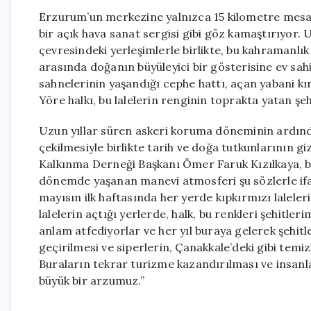
Erzurum’un merkezine yalnızca 15 kilometre mesaf
bir açık hava sanat sergisi gibi göz kamaştırıyor
çevresindeki yerleşimlerle birlikte, bu kahramanlık 
arasında doğanın büyüleyici bir gösterisine ev sahi
sahnelerinin yaşandığı cephe hattı, açan yabani kır
Yöre halkı, bu lalelerin renginin toprakta yatan şe
Uzun yıllar süren askeri koruma döneminin ardınd
çekilmesiyle birlikte tarih ve doğa tutkunlarının g
Kalkınma Derneği Başkanı Ömer Faruk Kızılkaya, böl
dönemde yaşanan manevi atmosferi şu sözlerle ifad
mayısın ilk haftasında her yerde kıpkırmızı lalel
lalelerin açtığı yerlerde, halk, bu renkleri şehitl
anlam atfediyorlar ve her yıl buraya gelerek şehitl
geçirilmesi ve siperlerin, Çanakkale’deki gibi tem
Buraların tekrar turizme kazandırılması ve insanl
büyük bir arzumuz.”