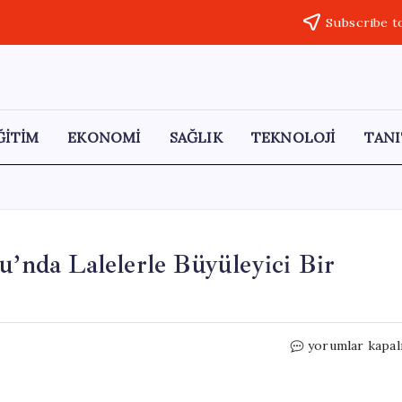
Subscribe t
ĞİTİM
EKONOMİ
SAĞLIK
TEKNOLOJİ
TANI
u’nda Lalelerle Büyüleyici Bir
Askeri
yorumlar kapal
Tarihin
İzleri:
Deveboynu’nda