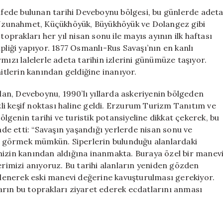
Lalelerle
ede bulunan tarihi Deveboynu bölgesi, bu günlerde adet
Büyüleyici
. Uzunahmet, Küçükhöyük, Büyükhöyük ve Dolangez gibi
Bir
toprakları her yıl nisan sonu ile mayıs ayının ilk haftası
Görsel
pliği yapıyor. 1877 Osmanlı-Rus Savaşı’nın en kanlı
Şölen
mızı lalelerle adeta tarihin izlerini günümüze taşıyor.
için
hitlerin kanından geldiğine inanıyor.
an, Deveboynu, 1990’lı yıllarda askeriyenin bölgeden
izli keşif noktası haline geldi. Erzurum Turizm Tanıtım ve
genin tarihi ve turistik potansiyeline dikkat çekerek, bu
e etti: “Savaşın yaşandığı yerlerde nisan sonu ve
eri görmek mümkün. Siperlerin bulunduğu alanlardaki
erimizin kanından aldığına inanmakta. Buraya özel bir manev
erimizi anıyoruz. Bu tarihi alanların yeniden gözden
izlenerek eski manevi değerine kavuşturulması gerekiyor.
arın bu toprakları ziyaret ederek ecdatlarını anması