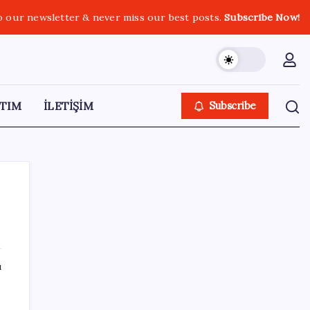
o our newsletter & never miss our best posts.
Subscribe Now!
TIM
İLETİŞİM
Subscribe
SON YAZILAR
ı
LGS ek tercih 1. nakil başvuruları ne zaman
bitiyor? LGS 2. nakil başvuruları ne zaman?