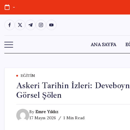
Skip
-
to
content
https://www.facebook.com/
https://twitter.com/
https://t.me/
https://www.instagram.com/
https://youtube.com/
ANA SAYFA
E
EĞITIM
Askeri Tarihin İzleri: Deveboyn
Görsel Şölen
By
Emre Yıldız
17 Mayıs 2026
1 Min Read