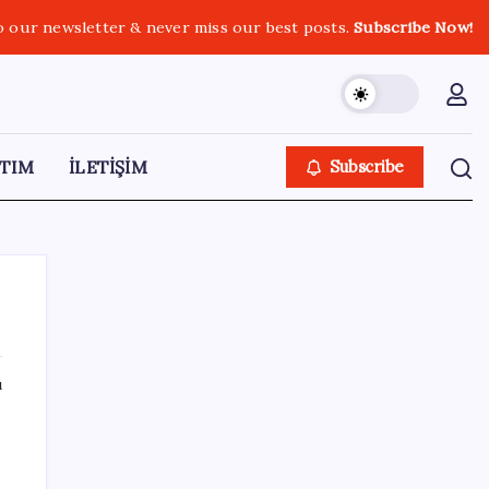
o our newsletter & never miss our best posts.
Subscribe Now!
TIM
İLETİŞİM
Subscribe
ı
SON YAZILAR
LGS ek tercih 1. nakil başvuruları ne zaman
bitiyor? LGS 2. nakil başvuruları ne zaman?