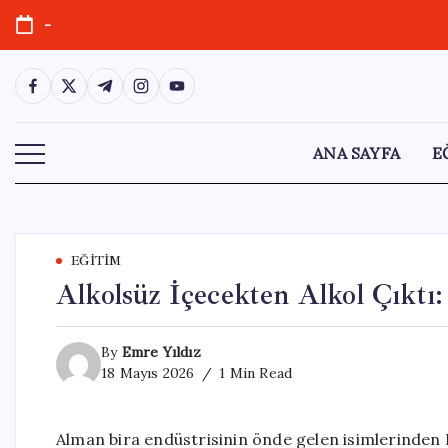
Skip
-
to
content
https://www.facebook.com/
https://twitter.com/
https://t.me/
https://www.instagram.com/
https://youtube.com/
ANA SAYFA
E
EĞITIM
Alkolsüz İçecekten Alkol Çıktı:
By
Emre Yıldız
18 Mayıs 2026
1 Min Read
Alman bira endüstrisinin önde gelen isimlerinden