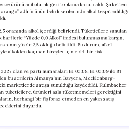
Acil
erce ürünü acil olarak geri toplama kararı aldı. Şirketten
Olarak
ange” adlı ürünün belirli serilerinde alkol tespit edildiği
Toplatılıyor
ldi.
için
,5 oranında alkol içerdiği belirlendi. Tüketicilere sunulan
ük harflerle “Yüzde 0,0 Alkol” ifadesi bulunmasına karşın,
ranının yüzde 2,5 olduğu belirtildi. Bu durum, alkol
 alkolden kaçınan bireyler için ciddi bir risk
2027 olan ve parti numaraları B1 03:08, B1 03:09 ile B1
etilen bu serilerin Almanya’nın Bavyera, Mecklenburg-
ki marketlerde satışa sunulduğu kaydedildi. Kulmbacher
n tüketicilere, ürünleri asla tüketmemeleri gerektiğini
alanların, herhangi bir fiş ibraz etmeden en yakın satış
leceklerini duyurdu.