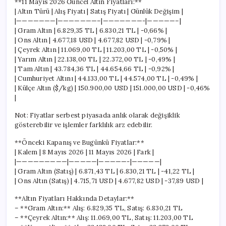
**11 Mayıs 2026 Güncel Altın Fiyatları:**
| Altın Türü | Alış Fiyatı | Satış Fiyatı | Günlük Değişim |
|———————|———————–|———————-|—————–|
| Gram Altın | 6.829,35 TL | 6.830,21 TL | -0,66% |
| Ons Altın | 4.677,18 USD | 4.677,82 USD | -0,79% |
| Çeyrek Altın | 11.069,00 TL | 11.203,00 TL | -0,50% |
| Yarım Altın | 22.138,00 TL | 22.372,00 TL | -0,49% |
| Tam Altın | 43.784,36 TL | 44.654,66 TL | -0,92% |
| Cumhuriyet Altını | 44.133,00 TL | 44.574,00 TL | -0,49% |
| Külçe Altın ($/kg) | 150.900,00 USD | 151.000,00 USD | -0,46%
|
Not: Fiyatlar serbest piyasada anlık olarak değişiklik
gösterebilir ve işlemler farklılık arz edebilir.
**Önceki Kapanış ve Bugünkü Fiyatlar:**
| Kalem | 8 Mayıs 2026 | 11 Mayıs 2026 | Fark |
|—————————|—————|—————-|—————|
| Gram Altın (Satış) | 6.871,43 TL | 6.830,21 TL | -41,22 TL |
| Ons Altın (Satış) | 4.715,71 USD | 4.677,82 USD | -37,89 USD |
**Altın Fiyatları Hakkında Detaylar:**
– **Gram Altın:** Alış: 6.829,35 TL, Satış: 6.830,21 TL
– **Çeyrek Altın:** Alış: 11.069,00 TL, Satış: 11.203,00 TL