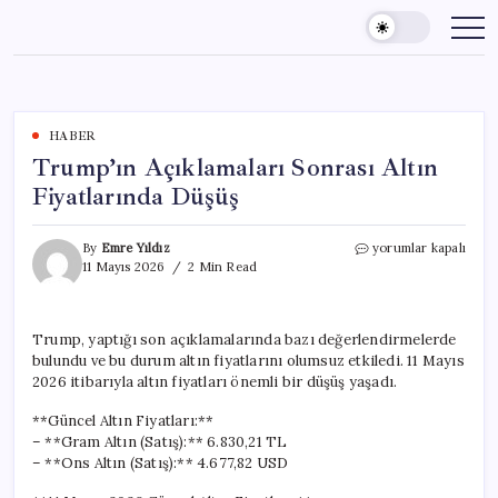
Skip
to
content
HABER
Trump’ın Açıklamaları Sonrası Altın
Fiyatlarında Düşüş
Trump’ın
By
Emre Yıldız
yorumlar kapalı
Açıklamaları
11 Mayıs 2026
2 Min Read
Sonrası
Altın
Fiyatlarında
Trump, yaptığı son açıklamalarında bazı değerlendirmelerde
Düşüş
bulundu ve bu durum altın fiyatlarını olumsuz etkiledi. 11 Mayıs
için
2026 itibarıyla altın fiyatları önemli bir düşüş yaşadı.
**Güncel Altın Fiyatları:**
– **Gram Altın (Satış):** 6.830,21 TL
– **Ons Altın (Satış):** 4.677,82 USD