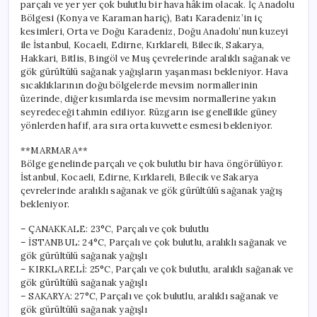
parçalı ve yer yer çok bulutlu bir hava hâkim olacak. İç Anadolu
Bölgesi (Konya ve Karaman hariç), Batı Karadeniz’in iç
kesimleri, Orta ve Doğu Karadeniz, Doğu Anadolu’nun kuzeyi
ile İstanbul, Kocaeli, Edirne, Kırklareli, Bilecik, Sakarya,
Hakkari, Bitlis, Bingöl ve Muş çevrelerinde aralıklı sağanak ve
gök gürültülü sağanak yağışların yaşanması bekleniyor. Hava
sıcaklıklarının doğu bölgelerde mevsim normallerinin
üzerinde, diğer kısımlarda ise mevsim normallerine yakın
seyredeceği tahmin ediliyor. Rüzgarın ise genellikle güney
yönlerden hafif, ara sıra orta kuvvette esmesi bekleniyor.
**MARMARA**
Bölge genelinde parçalı ve çok bulutlu bir hava öngörülüyor.
İstanbul, Kocaeli, Edirne, Kırklareli, Bilecik ve Sakarya
çevrelerinde aralıklı sağanak ve gök gürültülü sağanak yağış
bekleniyor.
– ÇANAKKALE: 23°C, Parçalı ve çok bulutlu
– İSTANBUL: 24°C, Parçalı ve çok bulutlu, aralıklı sağanak ve
gök gürültülü sağanak yağışlı
– KIRKLARELİ: 25°C, Parçalı ve çok bulutlu, aralıklı sağanak ve
gök gürültülü sağanak yağışlı
– SAKARYA: 27°C, Parçalı ve çok bulutlu, aralıklı sağanak ve
gök gürültülü sağanak yağışlı