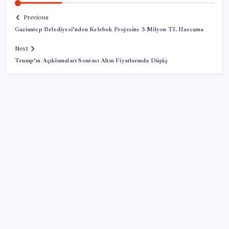
Previous
Gaziantep Belediyesi’nden Kelebek Projesine 3 Milyon TL Harcama
Next
Trump’ın Açıklamaları Sonrası Altın Fiyatlarında Düşüş
SON YAZILAR
Google Pixel Watch 5 Sızdırıldı: İşte Detaylar
Eskişehir’de 2 belediye başkanı YENİ Parti’ye geçti
Çin’in altın alımında üç yılın rekoru