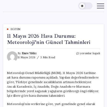
Skip
to
content
EĞITIM
11 Mayıs 2026 Hava Durumu:
Meteoroloji’nin Güncel Tahminleri
11
By
Emre Yıldız
yorumlar kapalı
Mayıs
11 Mayıs 2026
3 Min Read
2026
Hava
Durumu:
Meteoroloji Genel Müdürlüğü (MGM), 11 Mayıs 2026 tarihine
Meteoroloji’nin
ait hava durumu raporunu açıkladı. Yapılan değerlendirmelere
Güncel
Tahminleri
göre, Türkiye genelinde sıcaklıkların artması bekleniyor.
için
Ancak Karadeniz, İç Anadolu, Doğu Anadolu ve Marmara
bölgelerinde yerel sağanak yağışların görüleceği öngörülüyor.
İşte illere göre hava durumu tahminleri.
Meteoroloji’nin verilerine göre, yurt genelinde genel olarak