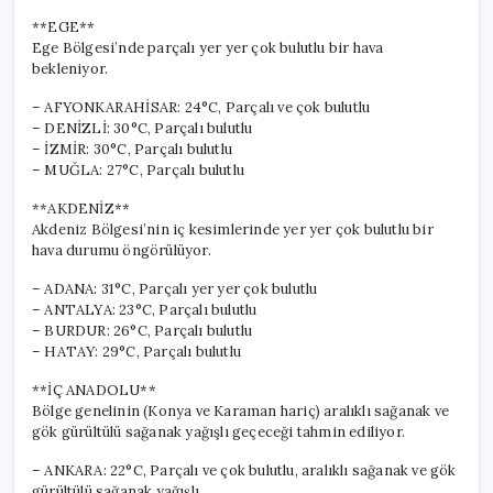
**EGE**
Ege Bölgesi’nde parçalı yer yer çok bulutlu bir hava
bekleniyor.
– AFYONKARAHİSAR: 24°C, Parçalı ve çok bulutlu
– DENİZLİ: 30°C, Parçalı bulutlu
– İZMİR: 30°C, Parçalı bulutlu
– MUĞLA: 27°C, Parçalı bulutlu
**AKDENİZ**
Akdeniz Bölgesi’nin iç kesimlerinde yer yer çok bulutlu bir
hava durumu öngörülüyor.
– ADANA: 31°C, Parçalı yer yer çok bulutlu
– ANTALYA: 23°C, Parçalı bulutlu
– BURDUR: 26°C, Parçalı bulutlu
– HATAY: 29°C, Parçalı bulutlu
**İÇ ANADOLU**
Bölge genelinin (Konya ve Karaman hariç) aralıklı sağanak ve
gök gürültülü sağanak yağışlı geçeceği tahmin ediliyor.
– ANKARA: 22°C, Parçalı ve çok bulutlu, aralıklı sağanak ve gök
gürültülü sağanak yağışlı