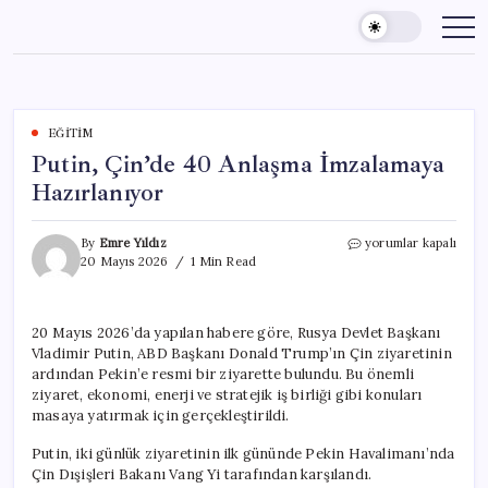
Skip
to
content
EĞITIM
Putin, Çin’de 40 Anlaşma İmzalamaya
Hazırlanıyor
Putin,
By
Emre Yıldız
yorumlar kapalı
Çin’de
20 Mayıs 2026
1 Min Read
40
Anlaşma
İmzalamaya
20 Mayıs 2026’da yapılan habere göre, Rusya Devlet Başkanı
Hazırlanıyor
Vladimir Putin, ABD Başkanı Donald Trump’ın Çin ziyaretinin
için
ardından Pekin’e resmi bir ziyarette bulundu. Bu önemli
ziyaret, ekonomi, enerji ve stratejik iş birliği gibi konuları
masaya yatırmak için gerçekleştirildi.
Putin, iki günlük ziyaretinin ilk gününde Pekin Havalimanı’nda
Çin Dışişleri Bakanı Vang Yi tarafından karşılandı.