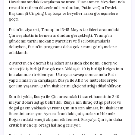
Havalimanındaki karşılama sonrası, Tiananmen Meydanı’nda
resmi bir tören düzenlendi. Ardından, Putin ve Çin Devlet
Başkanı Şi Cinping baş başa ve heyetler arası görüşmelere
geçti.
Putin’in ziyareti, Trump’ın 13-15 Mayıs tarihleri arasındaki
Çin seyahatinin hemen ardından gerçekleşti. Trump’ın
gündemi; tarihi mekan ziyaretleri ve özel buluşmalarla
doluyken, Putin’in programı daha çok resmi görüşmelere
odaklandı.
Ziyaretin en önemli başlıkları arasında ekonomi, enerji ve
stratejik iş birliği öne çıkıyor. Yaklaşık 40 iş birliği belgesinin
imzalanması bekleniyor. Ukrayna savaşı sonrasında Batı
yaptırımlarıyla karşılaşan Rusya ile ABD ve müttefikleriyle
gerilim yaşayan Çin’in ilişkilerini güçlendirdiği düşünülüyor.
Son iki yılda, Rusya ile Çin arasındaki ticaret hacminin 240
milyar doları aştığı belirtildi. Rusya’nın ihraç ettiği petrol ve
doğal gazın yaklaşık yarısını Çin’in satın alması, bu ilişkilerin
önemini artırıyor. Ayrıca, İran’daki çatışmaların Hürmüz
Boğazı’ndaki enerji akışını etkilemesi, Rusya’yı Çin için daha
kritik bir enerji ortağı haline getiriyor.