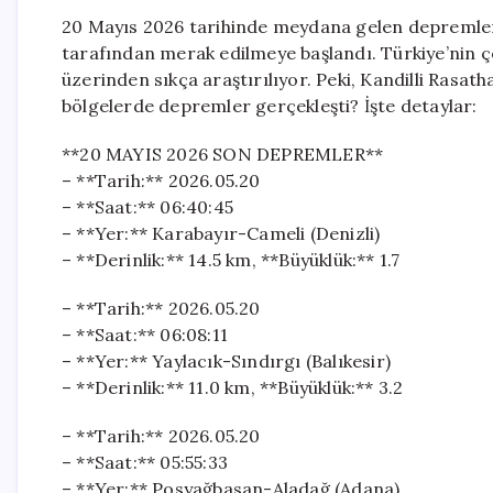
20 Mayıs 2026 tarihinde meydana gelen depremler, 
tarafından merak edilmeye başlandı. Türkiye’nin çe
üzerinden sıkça araştırılıyor. Peki, Kandilli Rasath
bölgelerde depremler gerçekleşti? İşte detaylar:
**20 MAYIS 2026 SON DEPREMLER**
– **Tarih:** 2026.05.20
– **Saat:** 06:40:45
– **Yer:** Karabayır-Cameli (Denizli)
– **Derinlik:** 14.5 km, **Büyüklük:** 1.7
– **Tarih:** 2026.05.20
– **Saat:** 06:08:11
– **Yer:** Yaylacık-Sındırgı (Balıkesir)
– **Derinlik:** 11.0 km, **Büyüklük:** 3.2
– **Tarih:** 2026.05.20
– **Saat:** 05:55:33
– **Yer:** Posyağbasan-Aladağ (Adana)