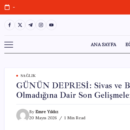
Skip
-
to
content
https://www.facebook.com/
https://twitter.com/
https://t.me/
https://www.instagram.com/
https://youtube.com/
ANA SAYFA
E
SAĞLIK
GÜNÜN DEPRESİ: Sivas ve Bal
Olmadığına Dair Son Gelişmele
By
Emre Yıldız
20 Mayıs 2026
1 Min Read