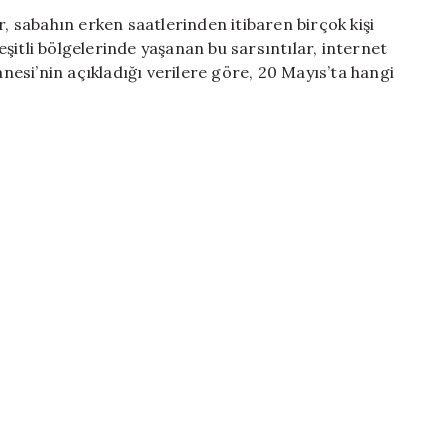
Balıkesir’de
sabahın erken saatlerinden itibaren birçok kişi
Deprem
şitli bölgelerinde yaşanan bu sarsıntılar, internet
Olup
anesi’nin açıkladığı verilere göre, 20 Mayıs’ta hangi
Olmadığına
Dair
Son
Gelişmeler
(20
Mayıs
2026)
için