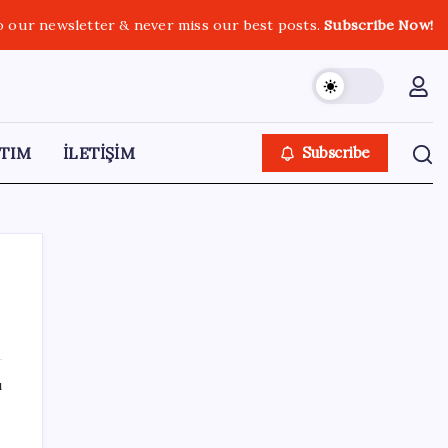
o our newsletter & never miss our best posts.
Subscribe Now!
TIM
İLETİŞİM
Subscribe
SON YAZILAR
ı
Xbox Game Pass Ağustos 2026 Oyun Listesi