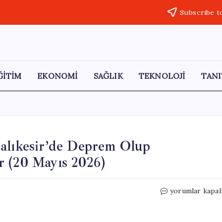
Subscribe t
ĞİTİM
EKONOMİ
SAĞLIK
TEKNOLOJİ
TANI
ıkesir’de Deprem Olup
r (20 Mayıs 2026)
GÜNÜN
yorumlar kapal
DEPRESİ:
Sivas
ve