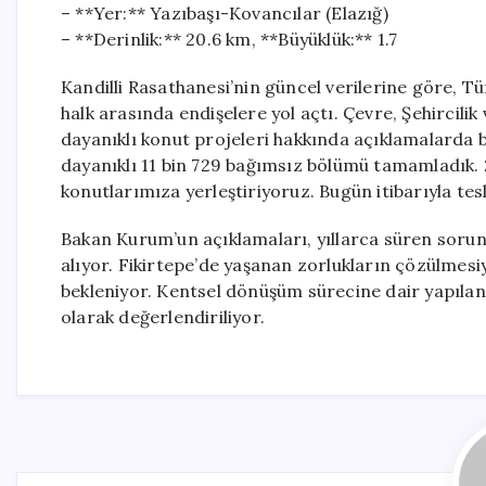
– **Yer:** Yazıbaşı-Kovancılar (Elazığ)
– **Derinlik:** 20.6 km, **Büyüklük:** 1.7
Kandilli Rasathanesi’nin güncel verilerine göre, T
halk arasında endişelere yol açtı. Çevre, Şehircili
dayanıklı konut projeleri hakkında açıklamalarda
dayanıklı 11 bin 729 bağımsız bölümü tamamladık. 2
konutlarımıza yerleştiriyoruz. Bugün itibarıyla tes
Bakan Kurum’un açıklamaları, yıllarca süren sorun
alıyor. Fikirtepe’de yaşanan zorlukların çözülmesiy
bekleniyor. Kentsel dönüşüm sürecine dair yapılan
olarak değerlendiriliyor.