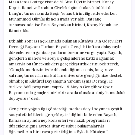
Masa tenisi kategorisinde M. Yusuf Çetin birinci, Koray
Kopuk ikinci ve İbrahim Civelek üçüncü olarak ödül aldı.
Langırt turnuvasında Beşir Yunus birinciliği elde ederken,
Muhammed Gümüş ikinci sırada yer aldı. Satranç
turnuvasında ise Enes Sayıbakan birinci, Koray Kopuk ise
ikinci oldu.
Etkinlik sonrası açıklamada bulunan Kütahya Din Görevlileri
Derneği Başkanı Turhan Bayatlı, Gençlik Haftası dolayısıyla
düzenlenen organizasyonların önemine vurgu yaptı. Bayatlı,
gençlerin manevi ve sosyal gelişimlerine katkı sağlamak
amacıyla bu tür etkinlikleri gerçekleştirdiklerini belirterek,
“Gençlik merkezimizde düzenlediğimiz tenis, langırt ve
satranç turnuvalarına katılan üniversite gençliğimize destek
olmak için Kültürel Dayanışma Yardımlaşma Derneği ile
birlikte ödül programı yaptık. 19 Mayıs Gençlik ve Spor
Bayramı’nda gençlerimizle bir arada olmaktan büyük mutluluk
duyuyoruz” dedi.
Gençlerin yoğun ilgi gösterdiği merkezde yıl boyunca çeşitli
sosyal etkinliklerin gerçekleştirildiğini ifade eden Bayatlı,
Ramazan ayında ney konserleri ve müzik programları
düzenlendiğini, ayrıca iftar ve sahur buluşmalarıyla
öğrencilerin bir araya getirildiğini söyledi. Kütahya İl