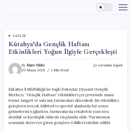
Skip
to
content
SAĞLIK
Kütahya’da Gençlik Haftası
Etkinlikleri Yoğun İlgiyle Gerçekleşti
Kütahya’da
By
Emre Yıldız
yorumlar kapalı
Gençlik
20 Mayıs 2026
1 Min Read
Haftası
Etkinlikleri
Yoğun
Kütahya İl Müftülüğü’ne bağlı Dokuzlar Diyanet Gençlik
İlgiyle
Merkezi, “Gençlik Haftası” etkinlikleri çerçevesinde masa
Gerçekleşti
için
tenisi, langırt ve satranç turnuvaları düzenledi. Bu etkinlikler,
gençlerin sosyal, kültürel ve sportif alanlarda bir araya
gelmelerini sağlarken, turnuvalarda rekabetin yanı sıra
dostluk ve kardeşlik ruhu da ön planda oldu. Turnuvanın
sonunda dereceye giren gençlere ödülleri takdim edildi.