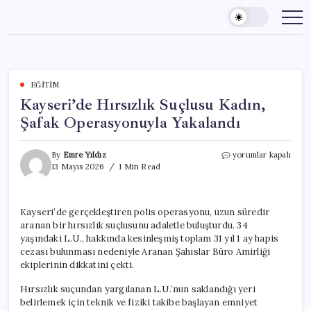
Skip
to
content
EĞITIM
Kayseri’de Hırsızlık Suçlusu Kadın,
Şafak Operasyonuyla Yakalandı
Kayseri’de
By
Emre Yıldız
yorumlar kapalı
Hırsızlık
13 Mayıs 2026
1 Min Read
Suçlusu
Kadın,
Şafak
Kayseri’de gerçekleştiren polis operasyonu, uzun süredir
Operasyonuyla
aranan bir hırsızlık suçlusunu adaletle buluşturdu. 34
Yakalandı
için
yaşındaki L.U., hakkında kesinleşmiş toplam 31 yıl 1 ay hapis
cezası bulunması nedeniyle Aranan Şahıslar Büro Amirliği
ekiplerinin dikkatini çekti.
Hırsızlık suçundan yargılanan L.U.’nun saklandığı yeri
belirlemek için teknik ve fiziki takibe başlayan emniyet