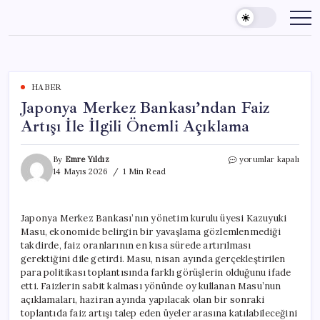
Skip
to
content
HABER
Japonya Merkez Bankası’ndan Faiz
Artışı İle İlgili Önemli Açıklama
Japonya
By
Emre Yıldız
yorumlar kapalı
Merkez
14 Mayıs 2026
1 Min Read
Bankası’ndan
Faiz
Artışı
Japonya Merkez Bankası’nın yönetim kurulu üyesi Kazuyuki
İle
Masu, ekonomide belirgin bir yavaşlama gözlemlenmediği
İlgili
Önemli
takdirde, faiz oranlarının en kısa sürede artırılması
Açıklama
gerektiğini dile getirdi. Masu, nisan ayında gerçekleştirilen
için
para politikası toplantısında farklı görüşlerin olduğunu ifade
etti. Faizlerin sabit kalması yönünde oy kullanan Masu’nun
açıklamaları, haziran ayında yapılacak olan bir sonraki
toplantıda faiz artışı talep eden üyeler arasına katılabileceğini