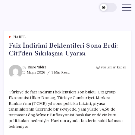
Skip
to
content
HABER
Faiz İndirimi Beklentileri Sona Erdi:
Citi’den Sıkılaşma Uyarısı
Faiz
By
Emre Yıldız
yorumlar kapalı
İndirimi
15 Mayıs 2026
1 Min Read
Beklentileri
Sona
Erdi:
Türkiye’de faiz indirimi beklentileri son buldu. Citigroup
Citi’den
Ekonomisti İlker Domaç, Türkiye Cumhuriyet Merkez
Sıkılaşma
Uyarısı
Bankası’nın (TCMB) yıl sonu politika faizini, piyasa
için
tahminlerinin üzerinde bir seviyede, yani yüzde 34,50’de
tutmasını öngörüyor. Enflasyonist baskılar ve döviz kuru
politikaları nedeniyle, Haziran ayında faizlerin sabit kalması
bekleniyor.