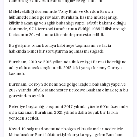
Cambridge Üniversitesinde İngilizce eğitimi aldı.
Milletvekilliği döneminde Tony Blair ve Gordon Brown
hükümetlerinde görev alan Burnham, hazine müsteşarlığı,
kültür bakanlığı ve sağlık bakanlığı yaptı. Kültür bakanı olduğu
dönemde, 97 Liverpool taraftarının öldüğü 1989 Hillsborough
faciasının 20. yılı anma töreninde protesto edildi.
Bu gelişme, onun konuyu kabineye taşımasını ve facia
hakkında ikinci bir soruşturma açılmasını sağladı.
Burnham, 2010 ve 2015 yıllarında iki kez İşçi Partisi liderliğine
aday oldu ancak seçilemedi. 2015’teki yarışı Jeremy Corbyn
kazandı.
Burnham, Corbyn döneminde gölge içişleri bakanlığı yaptı ve
2017 yılında Büyük Manchester Belediye Başkanı olmak için bu
görevinden ayrıldı.
Belediye başkanlığı seçimini 2017 yılında yüzde 60’ın üzerinde
oyla kazanan Burnham, 2021 yılında daha büyük bir farkla
yeniden seçildi.
Kovid-19 salgını döneminde bölgesel kısıtlamalar nedeniyle
Muhafazakar Parti hükümetiyle karşı karşıya gelen Burnham,