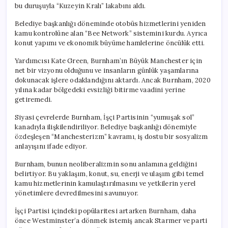
bu duruşuyla “Kuzeyin Kralı” lakabını aldı.
Belediye başkanlığı döneminde otobüs hizmetlerini yeniden
kamu kontrolüne alan “Bee Network” sistemini kurdu. Ayrıca
konut yapımı ve ekonomik büyüme hamlelerine öncülük etti.
Yardımcısı Kate Green, Burnham’ın Büyük Manchester için
net bir vizyonu olduğunu ve insanların günlük yaşamlarına
dokunacak işlere odaklandığını aktardı. Ancak Burnham, 2020
yılına kadar bölgedeki evsizliği bitirme vaadini yerine
getiremedi.
Siyasi çevrelerde Burnham, İşçi Partisinin “yumuşak sol”
kanadıyla ilişkilendiriliyor. Belediye başkanlığı dönemiyle
özdeşleşen “Manchesterizm” kavramı, iş dostu bir sosyalizm
anlayışını ifade ediyor.
Burnham, bunun neoliberalizmin sonu anlamına geldiğini
belirtiyor. Bu yaklaşım, konut, su, enerji ve ulaşım gibi temel
kamu hizmetlerinin kamulaştırılmasını ve yetkilerin yerel
yönetimlere devredilmesini savunuyor.
İşçi Partisi içindeki popülaritesi artarken Burnham, daha
önce Westminster’a dönmek istemiş ancak Starmer ve parti