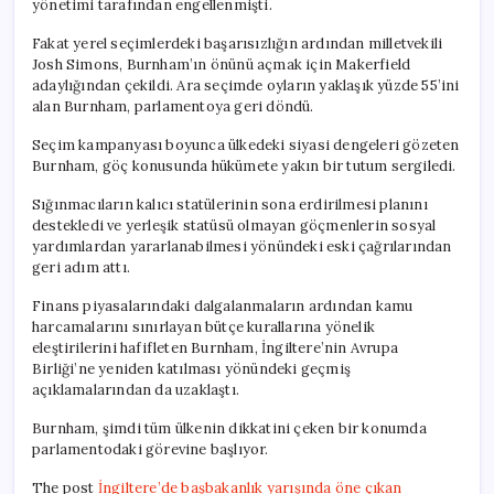
yönetimi tarafından engellenmişti.
Fakat yerel seçimlerdeki başarısızlığın ardından milletvekili
Josh Simons, Burnham’ın önünü açmak için Makerfield
adaylığından çekildi. Ara seçimde oyların yaklaşık yüzde 55’ini
alan Burnham, parlamentoya geri döndü.
Seçim kampanyası boyunca ülkedeki siyasi dengeleri gözeten
Burnham, göç konusunda hükümete yakın bir tutum sergiledi.
Sığınmacıların kalıcı statülerinin sona erdirilmesi planını
destekledi ve yerleşik statüsü olmayan göçmenlerin sosyal
yardımlardan yararlanabilmesi yönündeki eski çağrılarından
geri adım attı.
Finans piyasalarındaki dalgalanmaların ardından kamu
harcamalarını sınırlayan bütçe kurallarına yönelik
eleştirilerini hafifleten Burnham, İngiltere’nin Avrupa
Birliği’ne yeniden katılması yönündeki geçmiş
açıklamalarından da uzaklaştı.
Burnham, şimdi tüm ülkenin dikkatini çeken bir konumda
parlamentodaki görevine başlıyor.
The post
İngiltere’de başbakanlık yarışında öne çıkan