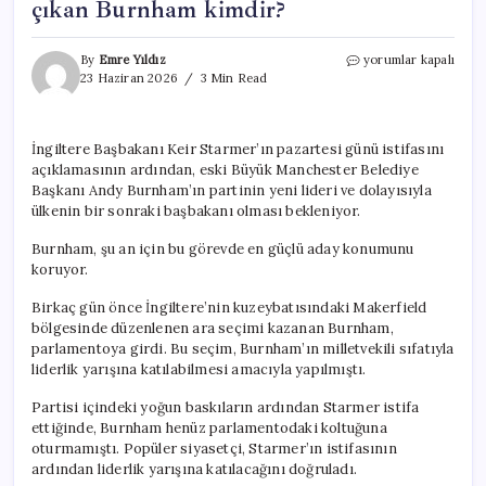
çıkan Burnham kimdir?
İngiltere’de
By
Emre Yıldız
yorumlar kapalı
başbakanlık
23 Haziran 2026
3 Min Read
yarışında
öne
çıkan
İngiltere Başbakanı Keir Starmer’ın pazartesi günü istifasını
Burnham
açıklamasının ardından, eski Büyük Manchester Belediye
kimdir?
için
Başkanı Andy Burnham’ın partinin yeni lideri ve dolayısıyla
ülkenin bir sonraki başbakanı olması bekleniyor.
Burnham, şu an için bu görevde en güçlü aday konumunu
koruyor.
Birkaç gün önce İngiltere’nin kuzeybatısındaki Makerfield
bölgesinde düzenlenen ara seçimi kazanan Burnham,
parlamentoya girdi. Bu seçim, Burnham’ın milletvekili sıfatıyla
liderlik yarışına katılabilmesi amacıyla yapılmıştı.
Partisi içindeki yoğun baskıların ardından Starmer istifa
ettiğinde, Burnham henüz parlamentodaki koltuğuna
oturmamıştı. Popüler siyasetçi, Starmer’ın istifasının
ardından liderlik yarışına katılacağını doğruladı.