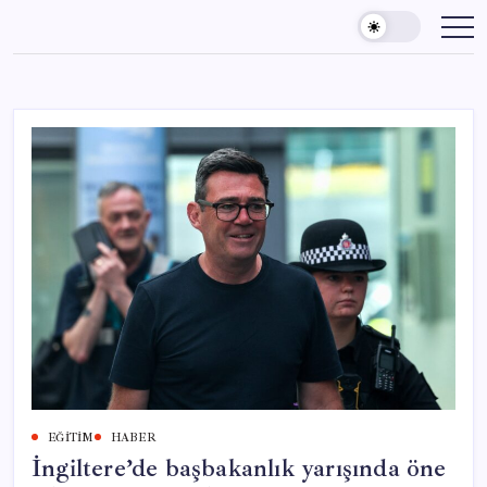
Skip
to
content
EĞITIM
HABER
İngiltere’de başbakanlık yarışında öne