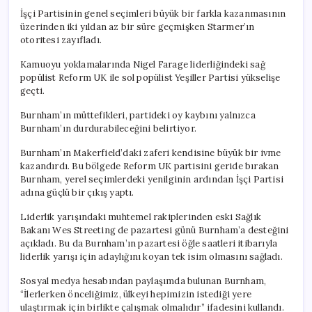
İşçi Partisinin genel seçimleri büyük bir farkla kazanmasının
üzerinden iki yıldan az bir süre geçmişken Starmer’ın
otoritesi zayıfladı.
Kamuoyu yoklamalarında Nigel Farage liderliğindeki sağ
popülist Reform UK ile sol popülist Yeşiller Partisi yükselişe
geçti.
Burnham’ın müttefikleri, partideki oy kaybını yalnızca
Burnham’ın durdurabileceğini belirtiyor.
Burnham’ın Makerfield’daki zaferi kendisine büyük bir ivme
kazandırdı. Bu bölgede Reform UK partisini geride bırakan
Burnham, yerel seçimlerdeki yenilginin ardından İşçi Partisi
adına güçlü bir çıkış yaptı.
Liderlik yarışındaki muhtemel rakiplerinden eski Sağlık
Bakanı Wes Streeting de pazartesi günü Burnham’a desteğini
açıkladı. Bu da Burnham’ın pazartesi öğle saatleri itibarıyla
liderlik yarışı için adaylığını koyan tek isim olmasını sağladı.
Sosyal medya hesabından paylaşımda bulunan Burnham,
“İlerlerken önceliğimiz, ülkeyi hepimizin istediği yere
ulaştırmak için birlikte çalışmak olmalıdır” ifadesini kullandı.