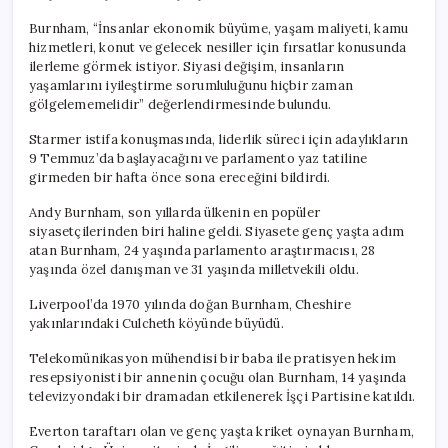
Burnham, “İnsanlar ekonomik büyüme, yaşam maliyeti, kamu
hizmetleri, konut ve gelecek nesiller için fırsatlar konusunda
ilerleme görmek istiyor. Siyasi değişim, insanların
yaşamlarını iyileştirme sorumluluğunu hiçbir zaman
gölgelememelidir” değerlendirmesinde bulundu.
Starmer istifa konuşmasında, liderlik süreci için adaylıkların
9 Temmuz’da başlayacağını ve parlamento yaz tatiline
girmeden bir hafta önce sona ereceğini bildirdi.
Andy Burnham, son yıllarda ülkenin en popüler
siyasetçilerinden biri haline geldi. Siyasete genç yaşta adım
atan Burnham, 24 yaşında parlamento araştırmacısı, 28
yaşında özel danışman ve 31 yaşında milletvekili oldu.
Liverpool’da 1970 yılında doğan Burnham, Cheshire
yakınlarındaki Culcheth köyünde büyüdü.
Telekomünikasyon mühendisi bir baba ile pratisyen hekim
resepsiyonisti bir annenin çocuğu olan Burnham, 14 yaşında
televizyondaki bir dramadan etkilenerek İşçi Partisine katıldı.
Everton taraftarı olan ve genç yaşta kriket oynayan Burnham,