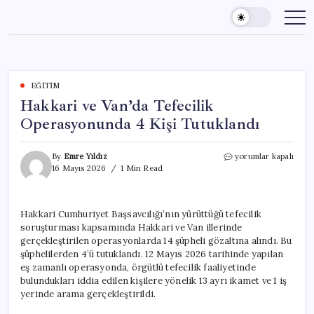
Skip
to
content
EĞITIM
Hakkari ve Van’da Tefecilik
Operasyonunda 4 Kişi Tutuklandı
Hakkari
By
Emre Yıldız
yorumlar kapalı
ve
16 Mayıs 2026
1 Min Read
Van’da
Tefecilik
Operasyonunda
Hakkari Cumhuriyet Başsavcılığı’nın yürüttüğü tefecilik
4
soruşturması kapsamında Hakkari ve Van illerinde
Kişi
Tutuklandı
gerçekleştirilen operasyonlarda 14 şüpheli gözaltına alındı. Bu
için
şüphelilerden 4’ü tutuklandı. 12 Mayıs 2026 tarihinde yapılan
eş zamanlı operasyonda, örgütlü tefecilik faaliyetinde
bulundukları iddia edilen kişilere yönelik 13 ayrı ikamet ve 1 iş
yerinde arama gerçekleştirildi.