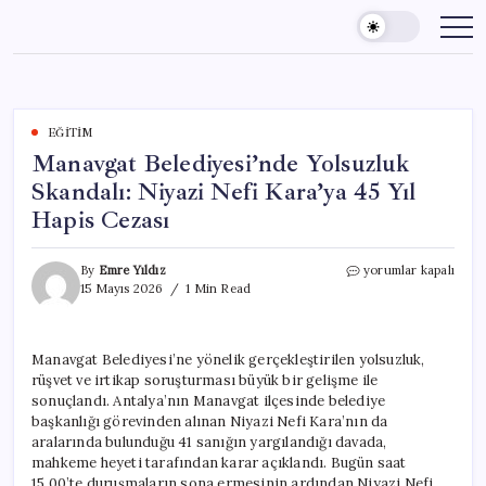
Skip
to
content
EĞITIM
Manavgat Belediyesi’nde Yolsuzluk
Skandalı: Niyazi Nefi Kara’ya 45 Yıl
Hapis Cezası
Manavgat
By
Emre Yıldız
yorumlar kapalı
Belediyesi’nde
15 Mayıs 2026
1 Min Read
Yolsuzluk
Skandalı:
Niyazi
Manavgat Belediyesi’ne yönelik gerçekleştirilen yolsuzluk,
Nefi
rüşvet ve irtikap soruşturması büyük bir gelişme ile
Kara’ya
45
sonuçlandı. Antalya’nın Manavgat ilçesinde belediye
Yıl
başkanlığı görevinden alınan Niyazi Nefi Kara’nın da
Hapis
aralarında bulunduğu 41 sanığın yargılandığı davada,
Cezası
mahkeme heyeti tarafından karar açıklandı. Bugün saat
için
15.00’te duruşmaların sona ermesinin ardından Niyazi Nefi