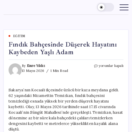
Skip
to
content
EĞITIM
Fındık Bahçesinde Düşerek Hayatını
Kaybeden Yaşlı Adam
Fındık
By
Emre Yıldız
yorumlar kapalı
Bahçesinde
13 Mayıs 2026
1 Min Read
Düşerek
Hayatını
Kaybeden
Sakarya’nın Kocaali ilçesinde üzücü bir kaza meydana geldi.
Yaşlı
62 yaşındaki Nizamettin Temizkan, fındık bahçesini
Adam
için
temizlediği esnada yüksek bir yerden düşerek hayatını
kaybetti. Olay, 13 Mayıs 2026 tarihinde saat 17.15 civarında
Kocaali’nin Süngüt Mahallesi’nde gerçekleşti. Temizkan, hasat
dönemine az bir süre kala bahçedeki çalıları temizlerken
dengesini kaybetti ve metrelerce yükseklikten kayalık alana
düştü.