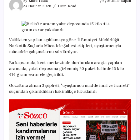
Bitlis’te
By
Emre Yıldız
yorumlar kapalı
aracın
23 Haziran 2026
1 Min Read
yakıt
deposunda
15
kilo
414
gram
Valilikten yapılan açıklamaya göre, İl Emniyet Müdürlüğü
esrar
Narkotik Suçlarla Mücadele Şubesi ekipleri, uyuşturucuyla
yakalandı
mücadele çalışmalarını sürdürüyor.
için
Bu kapsamda, kent merkezinde durdurulan araçta yapılan
aramada, yakıt deposuna gizlenmiş 20 paket halinde 15 kilo
414 gram esrar ele geçirildi.
Gözaltına alınan 3 şüpheli, “uyuşturucu madde imal ve ticareti”
suçundan çıkarıldıkları hakimlikçe tutuklandı.