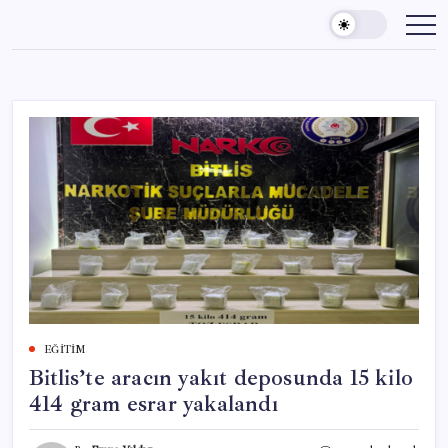
Skip
to
content
EĞITIM
Bitlis’te aracın yakıt deposunda 15 kilo
414 gram esrar yakalandı