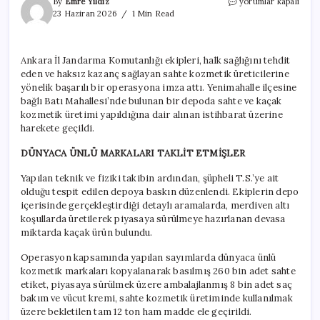
Ankara’da
By
Emre Yıldız
yorumlar kapalı
dev
23 Haziran 2026
1 Min Read
kozmetik
operasyonu:
12
Ankara İl Jandarma Komutanlığı ekipleri, halk sağlığını tehdit
ton
eden ve haksız kazanç sağlayan sahte kozmetik üreticilerine
sahte
ürün
yönelik başarılı bir operasyona imza attı. Yenimahalle ilçesine
ele
bağlı Batı Mahallesi’nde bulunan bir depoda sahte ve kaçak
geçirildi
kozmetik üretimi yapıldığına dair alınan istihbarat üzerine
için
harekete geçildi.
DÜNYACA ÜNLÜ MARKALARI TAKLİT ETMİŞLER
Yapılan teknik ve fiziki takibin ardından, şüpheli T.S.’ye ait
olduğu tespit edilen depoya baskın düzenlendi. Ekiplerin depo
içerisinde gerçekleştirdiği detaylı aramalarda, merdiven altı
koşullarda üretilerek piyasaya sürülmeye hazırlanan devasa
miktarda kaçak ürün bulundu.
Operasyon kapsamında yapılan sayımlarda dünyaca ünlü
kozmetik markaları kopyalanarak basılmış 260 bin adet sahte
etiket, piyasaya sürülmek üzere ambalajlanmış 8 bin adet saç
bakım ve vücut kremi, sahte kozmetik üretiminde kullanılmak
üzere bekletilen tam 12 ton ham madde ele geçirildi.