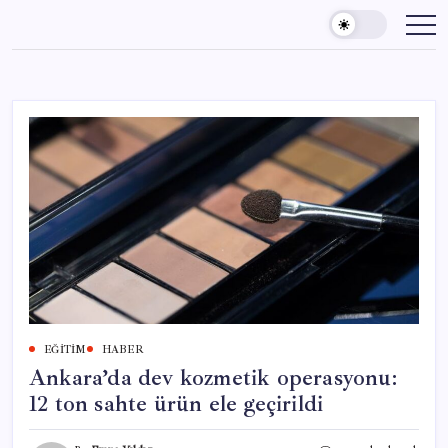
Skip
to
content
EĞITIM
HABER
Ankara’da dev kozmetik operasyonu:
12 ton sahte ürün ele geçirildi