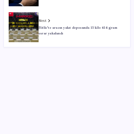
Next
Bitlis’te aracın yakıt deposunda 15 kilo 414 gram
esrar yakalandı
SON YAZILAR
LGS ek tercih 1. nakil başvuruları ne zaman bitiyor?
LGS 2. nakil başvuruları ne zaman?