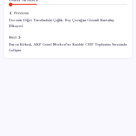
Previous
Derenin Diğer Tarafındaki Çığlık: Beş Çocuğun Gizemli Kurtuluş
Hikayesi
Next
Burcu Köksal, AKP Genel Merkezi’ne Katıldı: CHP Toplantısı Sırasında
Gelişme
SON YAZILAR
LGS ek tercih 1. nakil başvuruları ne zaman bitiyor?