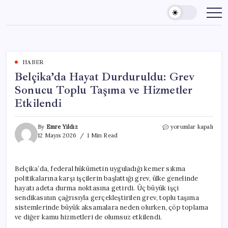
Skip
to
content
HABER
Belçika’da Hayat Durduruldu: Grev
Sonucu Toplu Taşıma ve Hizmetler
Etkilendi
Belçika’da
By
Emre Yıldız
yorumlar kapalı
Hayat
12 Mayıs 2026
1 Min Read
Durduruldu:
Grev
Sonucu
Belçika’da, federal hükümetin uyguladığı kemer sıkma
Toplu
politikalarına karşı işçilerin başlattığı grev, ülke genelinde
Taşıma
ve
hayatı adeta durma noktasına getirdi. Üç büyük işçi
Hizmetler
sendikasının çağrısıyla gerçekleştirilen grev, toplu taşıma
Etkilendi
sistemlerinde büyük aksamalara neden olurken, çöp toplama
için
ve diğer kamu hizmetleri de olumsuz etkilendi.