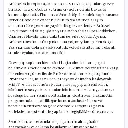
Brüksel’deki toplu taşıma sistemi STIB’in çalışanları grevle
birlikte metro, otobüs ve tramvay seferlerinin büyük bir
kısmını iptal etti. Flaman ve Valon bölgelerindeki toplu taşıma
şirketlerinde de benzer bir durum yaşanırken, ulaşım
sorunları ülke geneline yayıldı. Bu grev nedeniyle Brüksel
Havalimanı’ndaki uçuşların yarısından fazlası iptal edilirken,
Charleroi Havalimanı’ndaki tüm seferler durdu. Ayrıca,
Brüksel Havalimanı’na giden ana yol, meydana gelen doğal
gaz sızıntısı dolayısıyla kapatıldı; yolculara alternatif olarak
trenle seyahat etmeleri önerildi.
Grev, çöp toplama hizmetleri başta olmak üzere çeşitli
belediye hizmetlerini de etkiledi. Hükümet politikalarına karşı
düzenlenen gösterilerde Brüksel’de binlerce kişi toplandı.
Protestocular, Kuzey Tren İstasyonu önünden başlayarak
Midi Tren İstasyonu’na kadar yürüyüş yaptı. Sendikalar,
hükümetin sosyal harcamalardaki kesintileri ve uygulamaya
koyduğu kemer sıkma politikalarını eleştiriyor. Hükümetin
programında, emeklilik şartlarının zorlaştırılması ve
ücretlerin enflasyona göre otomatik artışını sağlayan
endeksleme sisteminde yapılacak değişiklikler öne çıkıyor.
Sendikalar, bu reformların çalışanların alım gücünü
azaltacağını ve çalışma koşullarını olumsuz yönde