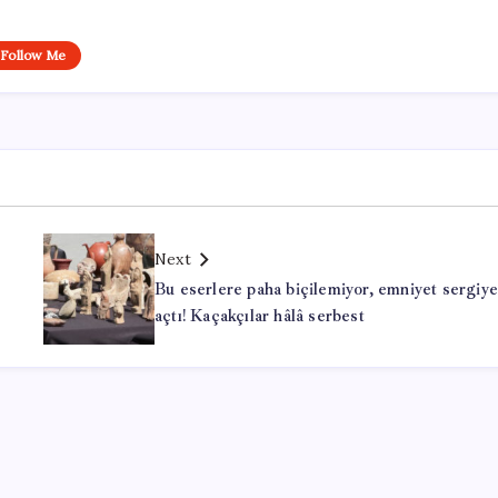
Follow Me
Next
Bu eserlere paha biçilemiyor, emniyet sergiye
açtı! Kaçakçılar hâlâ serbest