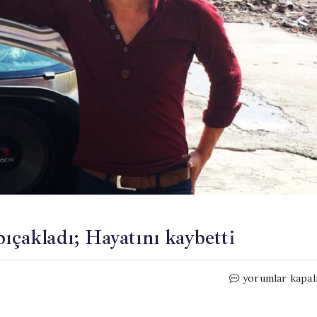
bıçakladı; Hayatını kaybetti
Yakın
yorumlar kapal
arkadaşı
koltuk