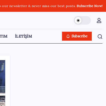
o our newsletter & never miss our best posts.
Subscribe Now!
TIM
İLETİŞİM
Subscribe
SON YAZILAR
Google Pixel Watch 5 Sızdırıldı: İşte
Detaylar