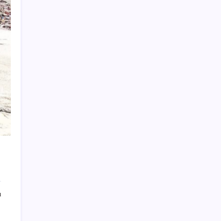
Eskişehir’de 2 belediye başkanı YENİ
Parti’ye geçti
Çin’in altın alımında üç yılın rekoru
Küresel gıda fiyatlarında alarm: 3,5 yılın
zirvesi görüldü
Düz Dünya gibi teorilere inanma eğiliminin
arkasındaki gizem çözüldü
Yapay zekayı kandıran korsan, 14 şirketin
sistemine sızdı
‘Birazdan evinize gelecekler’ mesajını
görünce hayatı karardı
Köprülere talip olan Fransız şirket
komşunun elektriğini döşüyor
Bloomberg Businessweek Türkiye’nin 142.
ı
sayısı çıktı
Yapay Zeka ile Üretilen Müziklere Filigran