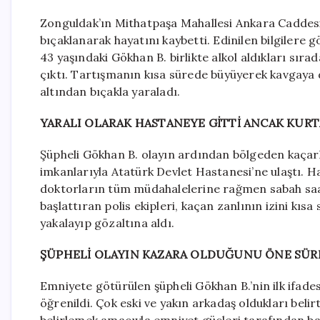
Zonguldak’ın Mithatpaşa Mahallesi Ankara Caddesi’
bıçaklanarak hayatını kaybetti. Edinilen bilgilere 
43 yaşındaki Gökhan B. birlikte alkol aldıkları sı
çıktı. Tartışmanın kısa sürede büyüyerek kavgaya 
altından bıçakla yaraladı.
YARALI OLARAK HASTANEYE GİTTİ ANCAK KUR
Şüpheli Gökhan B. olayın ardından bölgeden kaçark
imkanlarıyla Atatürk Devlet Hastanesi’ne ulaştı. H
doktorların tüm müdahalelerine rağmen sabah saat
başlattıran polis ekipleri, kaçan zanlının izini kısa
yakalayıp gözaltına aldı.
ŞÜPHELİ OLAYIN KAZARA OLDUĞUNU ÖNE SÜ
Emniyete götürülen şüpheli Gökhan B.’nin ilk ifade
öğrenildi. Çok eski ve yakın arkadaş oldukları belir
belirlemek amacıyla emniyet güçleri tarafından ba