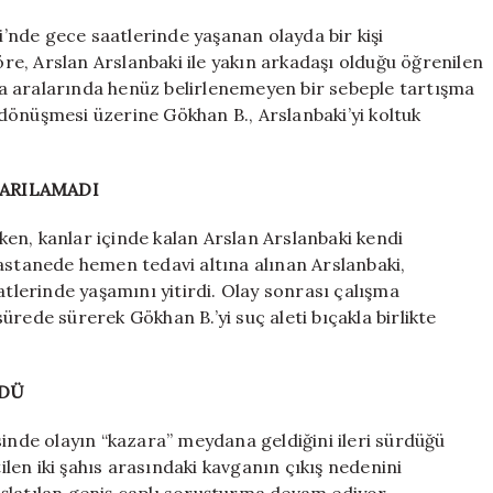
altından
bıçakladı;
nde gece saatlerinde yaşanan olayda bir kişi
Hayatını
göre, Arslan Arslanbaki ile yakın arkadaşı olduğu öğrenilen
kaybetti
rada aralarında henüz belirlenemeyen bir sebeple tartışma
için
dönüşmesi üzerine Gökhan B., Arslanbaki’yi koltuk
TARILAMADI
en, kanlar içinde kalan Arslan Arslanbaki kendi
astanede hemen tedavi altına alınan Arslanbaki,
lerinde yaşamını yitirdi. Olay sonrası çalışma
 sürede sürerek Gökhan B.’yi suç aleti bıçakla birlikte
RDÜ
sinde olayın “kazara” meydana geldiğini ileri sürdüğü
tilen iki şahıs arasındaki kavganın çıkış nedenini
şlatılan geniş çaplı soruşturma devam ediyor.