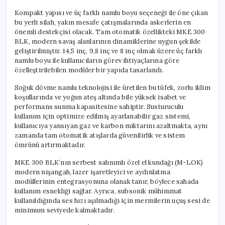
Kompakt yapısı ve üç farklı namlu boyu seçeneği ile öne çıkan
bu yerli silah, yakın mesafe çatışmalarında askerlerin en
önemli destekçisi olacak. Tam otomatik özellikteki MKE 300
BLK, modern savaş alanlarının dinamiklerine uygun şekilde
geliştirilmiştir. 14,5 inç, 9,8 inç ve 8 inç olmak üzere üç farklı
namlu boyu ile kullanıcıların görev ihtiyaçlarına göre
özelleştirilebilen modüler bir yapıda tasarlandı.
Soğuk dövme namlu teknolojisi ile üretilen bu tüfek, zorlu iklim
koşullarında ve yoğun ateş altında bile yüksek isabet ve
performans sunma kapasitesine sahiptir. Susturuculu
kullanım için optimize edilmiş ayarlanabilir gaz sistemi,
kullanıcıya yansıyan gaz ve karbon miktarını azaltmakta, aynı
zamanda tam otomatik atışlarda güvenilirlik ve sistem
ömrünü artırmaktadır.
MKE 300 BLK’nın serbest salınımlı özel el kundağı (M-LOK)
modern nişangah, lazer işaretleyici ve aydınlatma
modüllerinin entegrasyonuna olanak tanır, böylece sahada
kullanım esnekliği sağlar. Ayrıca, subsonik mühimmat
kullanıldığında ses hızı aşılmadığı için mermilerin uçuş sesi de
minimum seviyede kalmaktadır.