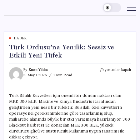
Skip
to
content
HABER
Türk Ordusu’na Yenilik: Sessiz ve
Etkili Yeni Tüfek
Türk
By
Emre Yıldız
yorumlar kapalı
Ordusu’na
15 Mayıs 2026
1 Min Read
Yenilik:
Sessiz
ve
Türk Silahlı Kuvvetleri için önemli bir dönüm noktası olan
Etkili
MKE 300 BLK, Makine ve Kimya Endüstrisi tarafından
Yeni
Tüfek
geliştirilen yeni nesil bir tüfektir. Bu silah, özel kuvvetlerin
için
operasyonel gereksinimlerine göre tasarlanmış olup,
muharebe alanında büyük bir etki yaratmaya hazırlanıyor. 300
Blackout kalibresi ile donatılan MKE 300 BLK, yüksek
durdurucu gücü ve susturuculu kullanıma uygun tasarımı ile
dikkat çekiyor.