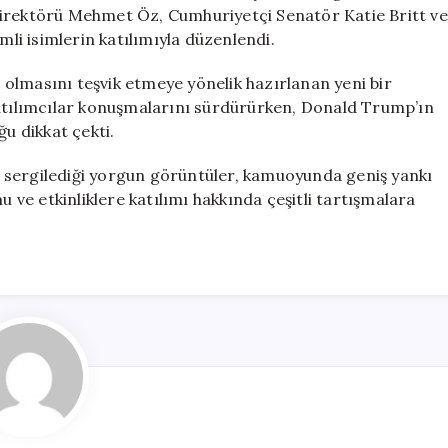
Halinde
Direktörü Mehmet Öz, Cumhuriyetçi Senatör Katie Britt ve
Görüntülendi
mli isimlerin katılımıyla düzenlendi.
için
i olmasını teşvik etmeye yönelik hazırlanan yeni bir
katılımcılar konuşmalarını sürdürürken, Donald Trump’ın
ğu dikkat çekti.
 sergilediği yorgun görüntüler, kamuoyunda geniş yankı
ve etkinliklere katılımı hakkında çeşitli tartışmalara