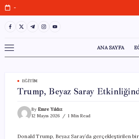
Skip
-
to
content
https://www.facebook.com/
https://twitter.com/
https://t.me/
https://www.instagram.com/
https://youtube.com/
ANA SAYFA
E
EĞITIM
Trump, Beyaz Saray Etkinliğin
By
Emre Yıldız
12 Mayıs 2026
1 Min Read
Donald Trump, Beyaz Saray’da gerçekleştirilen bir