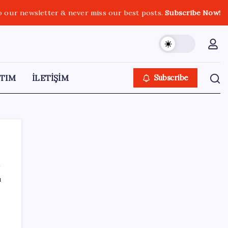
o our newsletter & never miss our best posts.
Subscribe Now!
TIM
İLETİŞİM
Subscribe
ı
SON YAZILAR
LGS ek tercih 1. nakil başvuruları ne zaman
bitiyor? LGS 2. nakil başvuruları ne zaman?