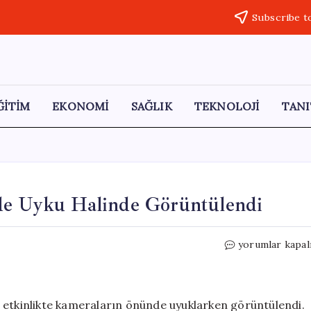
Subscribe t
ĞİTİM
EKONOMİ
SAĞLIK
TEKNOLOJİ
TANI
de Uyku Halinde Görüntülendi
Trump,
yorumlar kapal
Beyaz
Saray
Etkinliğinde
Uyku
 etkinlikte kameraların önünde uyuklarken görüntülendi.