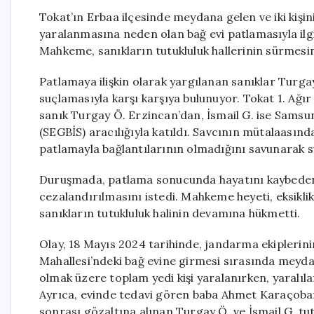
Tokat’ın Erbaa ilçesinde meydana gelen ve iki kiş
yaralanmasına neden olan bağ evi patlamasıyla ilg
Mahkeme, sanıkların tutukluluk hallerinin sürmesin
Patlamaya ilişkin olarak yargılanan sanıklar Turga
suçlamasıyla karşı karşıya bulunuyor. Tokat 1. Ağ
sanık Turgay Ö. Erzincan’dan, İsmail G. ise Samsu
(SEGBİS) aracılığıyla katıldı. Savcının mütalaasında
patlamayla bağlantılarının olmadığını savunarak s
Duruşmada, patlama sonucunda hayatını kaybeden
cezalandırılmasını istedi. Mahkeme heyeti, eksikl
sanıkların tutukluluk halinin devamına hükmetti.
Olay, 18 Mayıs 2024 tarihinde, jandarma ekiplerin
Mahallesi’ndeki bağ evine girmesi sırasında meyda
olmak üzere toplam yedi kişi yaralanırken, yaralı
Ayrıca, evinde tedavi gören baba Ahmet Karaçoban 
sonrası gözaltına alınan Turgay Ö. ve İsmail G. tu