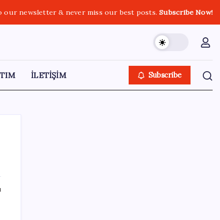
o our newsletter & never miss our best posts.
Subscribe Now!
TIM
İLETİŞİM
Subscribe
SON YAZILAR
ı
LGS ek tercih 1. nakil başvuruları ne zaman
bitiyor? LGS 2. nakil başvuruları ne zaman?