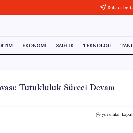
Subscribe t
ĞİTİM
EKONOMİ
SAĞLIK
TEKNOLOJİ
TANI
avası: Tutukluluk Süreci Devam
Tokat’taki
yorumlar kapal
Bağ
Evi
Patlaması