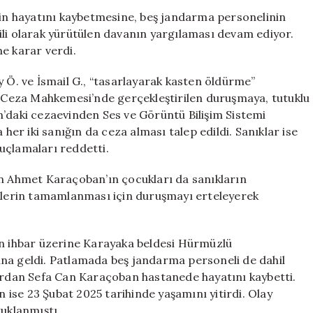
Davası:
inin hayatını kaybetmesine, beş jandarma personelinin
Tutukluluk
ili olarak yürütülen davanın yargılaması devam ediyor.
Süreci
e karar verdi.
Devam
Ediyor
y Ö. ve İsmail G., “tasarlayarak kasten öldürme”
için
ır Ceza Mahkemesi’nde gerçekleştirilen duruşmaya, tutuklu
n’daki cezaevinden Ses ve Görüntü Bilişim Sistemi
 her iki sanığın da ceza alması talep edildi. Sanıklar ise
uçlamaları reddetti.
 Ahmet Karaçoban’ın çocukları da sanıkların
iklerin tamamlanması için duruşmayı erteleyerek
in ihbar üzerine Karayaka beldesi Hürmüzlü
na geldi. Patlamada beş jandarma personeli de dahil
lardan Sefa Can Karaçoban hastanede hayatını kaybetti.
ise 23 Şubat 2025 tarihinde yaşamını yitirdi. Olay
tuklanmıştı.