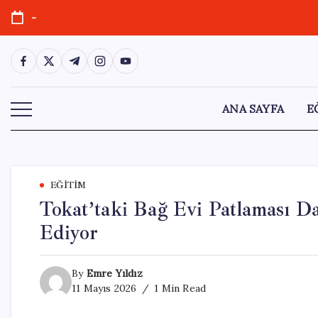
Skip
-
to
content
https://www.facebook.com/
https://twitter.com/
https://t.me/
https://www.instagram.com/
https://youtube.com/
ANA SAYFA
E
EĞITIM
Tokat’taki Bağ Evi Patlaması D
Ediyor
By
Emre Yıldız
11 Mayıs 2026
1 Min Read