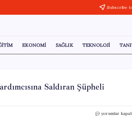
Subscribe t
ĞİTİM
EKONOMİ
SAĞLIK
TEKNOLOJİ
TANI
ardımcısına Saldıran Şüpheli
Sivrihisar’da
yorumlar kapal
Belediye
Başkan
Yardımcısına