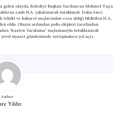
Saldıran
ana gelen olayda, Belediye Başkan Yardımcısı Mehmet Taş’a
Şüpheli
aldıran zanlı H.A. yakalanarak tutuklandı. Daha önce
Tutuklandı
k tehdit ve hakaret suçlarından ceza aldığı bildirilen H.A.,
için
en oldu. Olayın ardından polis ekipleri tarafından
ından “Kasten Yaralama” suçlamasıyla tutuklanarak
, yerel siyaset gündeminde tartışmalara yol açtı.
Author
re Yıldız