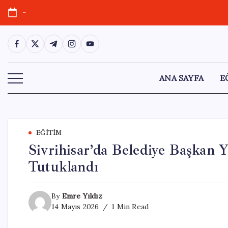
Skip
-
to
content
https://www.facebook.com/
https://twitter.com/
https://t.me/
https://www.instagram.com/
https://youtube.com/
ANA SAYFA
E
EĞITIM
Sivrihisar’da Belediye Başkan Y
Tutuklandı
By
Emre Yıldız
14 Mayıs 2026
1 Min Read