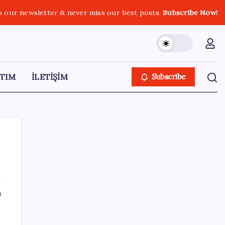
o our newsletter & never miss our best posts.
Subscribe Now!
TIM
İLETİŞİM
Subscribe
SON YAZILAR
ı
LGS ek tercih 1. nakil başvuruları ne zaman
bitiyor? LGS 2. nakil başvuruları ne zaman?