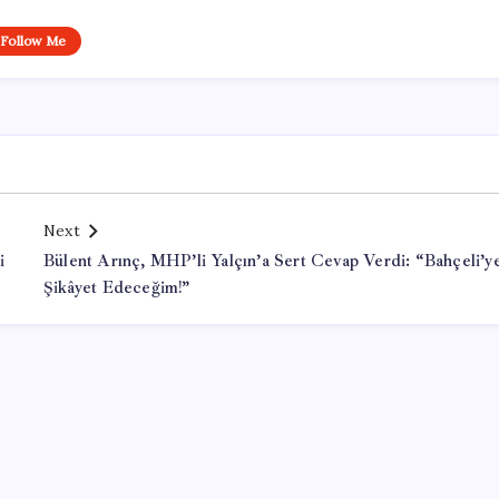
Follow Me
Next
i
Bülent Arınç, MHP’li Yalçın’a Sert Cevap Verdi: “Bahçeli’y
Şikâyet Edeceğim!”