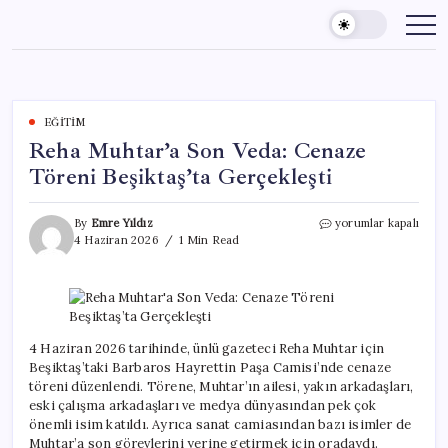
Skip
to
content
EĞITIM
Reha Muhtar’a Son Veda: Cenaze
Töreni Beşiktaş’ta Gerçekleşti
Reha
By
Emre Yıldız
yorumlar kapalı
Muhtar’a
4 Haziran 2026
1 Min Read
Son
Veda:
Cenaze
Töreni
Beşiktaş’ta
Gerçekleşti
4 Haziran 2026 tarihinde, ünlü gazeteci Reha Muhtar için
için
Beşiktaş’taki Barbaros Hayrettin Paşa Camisi’nde cenaze
töreni düzenlendi. Törene, Muhtar’ın ailesi, yakın arkadaşları,
eski çalışma arkadaşları ve medya dünyasından pek çok
önemli isim katıldı. Ayrıca sanat camiasından bazı isimler de
Muhtar’a son görevlerini yerine getirmek için oradaydı.