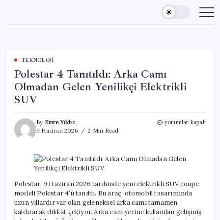
Skip
to
content
TEKNOLOJI
Polestar 4 Tanıtıldı: Arka Camı
Olmadan Gelen Yenilikçi Elektrikli
SUV
Polestar
By
Emre Yıldız
yorumlar kapalı
4
9 Haziran 2026
2 Min Read
Tanıtıldı:
Arka
Camı
Olmadan
Gelen
Yenilikçi
Polestar, 9 Haziran 2026 tarihinde yeni elektrikli SUV coupe
Elektrikli
modeli Polestar 4’ü tanıttı. Bu araç, otomobil tasarımında
SUV
uzun yıllardır var olan geleneksel arka camı tamamen
için
kaldırarak dikkat çekiyor. Arka cam yerine kullanılan gelişmiş