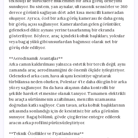
teknoloji ile sürücülere mükemmel bir arka görüş deneyimi
sunuluyor. Bu sistem, yan aynalar, ultrasonik sensörler ve 360
derece görüntü sağlayan dört adet kısa menzilli kameradan
oluşuyor. Ayrıca, özel bir arka görüş kamerası ile daha geniş
bir görüş açısı sağlanıyor. Kameralardan gelen görüntüler,
geleneksel dikiz aynası yerine tasarlanmış bir ekranda
gösteriliyor. Böylece, araç içindeki koltuk başlıkları, yolcular
veya bagaj yükü gibi unsurlardan bağımsız olarak net bir
görüş elde ediliyor.
**Aerodinamik Avantajlar**
Arka camın kaldırılması yalnızca estetik bir tercih değil, aynı
zamanda araç aerodinamiğini de önemli ölçüde iyileştiriyor.
Geleneksel arka cam, hava akışını kesintiye uğratarak
türbülansa neden olurken, Polestar 4’te daha düzgün bir arka
yüzey sağlanıyor. Bu da hava akışının daha kontrollü bir
şekilde hareket etmesine olanak tanıyor. Tamamen elektrikli
bu araçta sürtünmenin azaltılması, menzilin uzamasına
doğrudan katkı sağlıyor. Cam tavan, arka koltuk başlıklarının
arkasında sonlandığı için de kesintisiz bir arka görünüm
sunuyor. Bagaj bölümü, gövde çizgilerine entegre edilerek
aracın arka profilini pürüzsüzleştiriyor.
**Teknik Özellikler ve Fiyatlandırma**