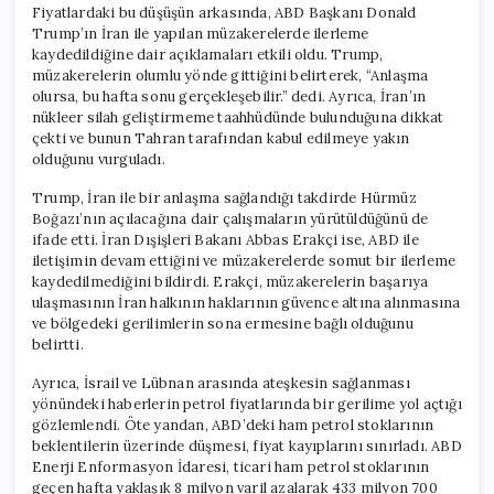
Fiyatlardaki bu düşüşün arkasında, ABD Başkanı Donald
Trump’ın İran ile yapılan müzakerelerde ilerleme
kaydedildiğine dair açıklamaları etkili oldu. Trump,
müzakerelerin olumlu yönde gittiğini belirterek, “Anlaşma
olursa, bu hafta sonu gerçekleşebilir.” dedi. Ayrıca, İran’ın
nükleer silah geliştirmeme taahhüdünde bulunduğuna dikkat
çekti ve bunun Tahran tarafından kabul edilmeye yakın
olduğunu vurguladı.
Trump, İran ile bir anlaşma sağlandığı takdirde Hürmüz
Boğazı’nın açılacağına dair çalışmaların yürütüldüğünü de
ifade etti. İran Dışişleri Bakanı Abbas Erakçi ise, ABD ile
iletişimin devam ettiğini ve müzakerelerde somut bir ilerleme
kaydedilmediğini bildirdi. Erakçi, müzakerelerin başarıya
ulaşmasının İran halkının haklarının güvence altına alınmasına
ve bölgedeki gerilimlerin sona ermesine bağlı olduğunu
belirtti.
Ayrıca, İsrail ve Lübnan arasında ateşkesin sağlanması
yönündeki haberlerin petrol fiyatlarında bir gerilime yol açtığı
gözlemlendi. Öte yandan, ABD’deki ham petrol stoklarının
beklentilerin üzerinde düşmesi, fiyat kayıplarını sınırladı. ABD
Enerji Enformasyon İdaresi, ticari ham petrol stoklarının
geçen hafta yaklaşık 8 milyon varil azalarak 433 milyon 700