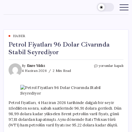
Skip
to
content
HABER
Petrol Fiyatları 96 Dolar Civarında
Stabil Seyrediyor
Petrol
By
Emre Yıldız
yorumlar kapalı
Fiyatları
4 Haziran 2026
2 Min Read
96
Dolar
Civarında
Stabil
Seyrediyor
için
Petrol fiyatları, 4 Haziran 2026 tarihinde dalgalı bir seyir
izledikten sonra, sabah saatlerinde 96,91 dolara geriledi. Dün
98,99 dolara kadar yükselen Brent petrolün varil fiyatı, günü
97,81 dolardan kapatmıştı. Aynı dönemde Batı Teksas türü
(WTI) ham petrolün varil fiyatı ise 95,22 dolara kadar düştü.