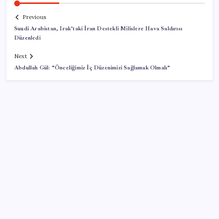
Previous
Suudi Arabistan, Irak’taki İran Destekli Milislere Hava Saldırısı
Düzenledi
Next
Abdullah Gül: “Önceliğimiz İç Düzenimizi Sağlamak Olmalı”
SON YAZILAR
Xbox Game Pass Ağustos 2026 Oyun Listesi
AB’ye satış yapan e-ihracatçıya dijital kolaylık! 150