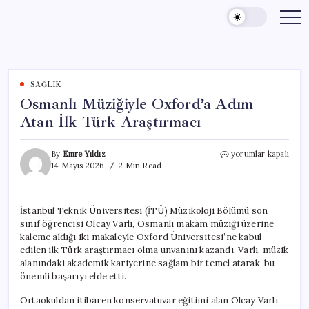
Skip
to
content
SAĞLIK
Osmanlı Müziğiyle Oxford’a Adım
Atan İlk Türk Araştırmacı
Osmanlı
By
Emre Yıldız
yorumlar kapalı
Müziğiyle
14 Mayıs 2026
2 Min Read
Oxford’a
Adım
Atan
İstanbul Teknik Üniversitesi (İTÜ) Müzikoloji Bölümü son
İlk
sınıf öğrencisi Olcay Varlı, Osmanlı makam müziği üzerine
Türk
Araştırmacı
kaleme aldığı iki makaleyle Oxford Üniversitesi’ne kabul
için
edilen ilk Türk araştırmacı olma unvanını kazandı. Varlı, müzik
alanındaki akademik kariyerine sağlam bir temel atarak, bu
önemli başarıyı elde etti.
Ortaokuldan itibaren konservatuvar eğitimi alan Olcay Varlı,