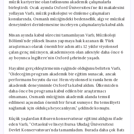
müzik kariyerine olan tutkusunu akademik çalışmalarla
birleştirdi. Ocak ayında Oxford Üniversitesi’ne iki makalesini
yollayan Varlı, müzik psikolojisi ve dinleme çalışmaları
konularında, Osmanlı müziğindeki bedensellik, algı ve müzikal
deneyimleri derinlemesine inceleyen çalışmalarıyla kabul aldı.
Nisan ayında kabul sürecini tamamlayan Varlı, Müzikoloji
Bölümü’nde yüksek lisans yapmaya hak kazanan ilk Türk
araştırmacı olarak önemli bir adım attı. 12 yıldır viyolonsel
çalan genç müzisyen, akademisyen olan ailesiyle daha önce 6
ay boyunca İngiltere’nin Oxford şehrinde yaşadı.
Hayalini gerçekleştirmenin eşiğinde olduğunu belirten Varlı,
“Gideceğim program akademik bir eğitim sunacak, ancak
performans boyutu da var. Hem viyolonsel icramla hem de
akademik deneyimimle Oxford’ta kabul aldım. Ülkemizden
daha önce bu programa kabul edilen bir araştırmacı
olmaması, Osmanlı müziğinin akademik alanda temsil
edilmesi açısından önemli bir fırsat sunuyor. Bu temsiliyeti
sağlamak için oldukça heyecanlıyım,” şeklinde konuştu.
Küçük yaşlardan itibaren konservatuvar eğitimi aldığını ifade
eden Varlı, “Ortaokul ve liseyi Bursa Uludağ Üniversitesi
Devlet Konservatuvarı’nda tamamladım. Burada daha çok Batı