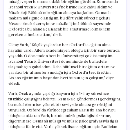
müziği ve performans odaklı bir eğitim gördüm. Sonrasında
İstanbul Teknik Üniversitesi’ne birincilikle kabul aldım ve
Müzikoloji Bölümü’nde eğitim almaya başladım. Osmanlı
makam müziğine olan ilgim, bu dört yıllık süreçte gelişti.
Mezun olmak üzereyim ve müzikolijim bölümü sayesinde
Oxford’ta bu alanda çalışacak bir araştırmacı olmak için
gereken adımları attım,” dedi.
Olcay Varlı, “Küçük yaşlardan beri Oxford’ta eğitim alma
hayalim vardı. Ailem akademisyen olduğu için bir süre burada
yaşadık. O dönemden beri bu üniversiteyi çok istemiştim.
İstanbul Teknik Üniversitesi dönemimde de bu hedefe
ulaşmak için çabaladım. Daha bütünsel bir eğitim ortamı ve
yaratıcı bir atmosfer sunduğu için Oxford’u tercih ettim.
Lisans eğitimimin başından beri bunun için çalıştım,” diye
ekledi.
Varlı, Ocak ayında yaptığı başvuru için 3-4 ay süresince
titizlikle çalıştığını belirtti. İki makale göndermesi gerektiğini,
bu makalelerin ise yüksek bir seviyede olması gerektiğini
vurguladı. Oxford’da yürüteceği çalışmaların iki ana boyutu
olduğunu aktaran Varlı, birinin müzik psikolojisi üzerine,
diğerinin ise Osmanlı müziği ve müzik paleografyasıyla ilgili
olduğunu ifade etti. Varlı, yüksek lisans eğitimi için Bodleian