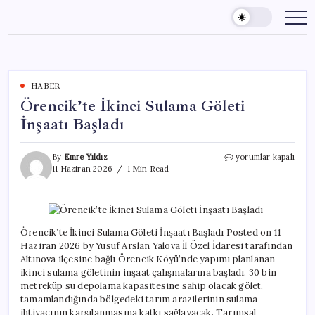
Skip
to
content
HABER
Örencik’te İkinci Sulama Göleti
İnşaatı Başladı
Örencik’te
By
Emre Yıldız
yorumlar kapalı
İkinci
11 Haziran 2026
1 Min Read
Sulama
Göleti
İnşaatı
Başladı
için
Örencik’te İkinci Sulama Göleti İnşaatı Başladı Posted on 11
Haziran 2026 by Yusuf Arslan Yalova İl Özel İdaresi tarafından
Altınova ilçesine bağlı Örencik Köyü’nde yapımı planlanan
ikinci sulama göletinin inşaat çalışmalarına başladı. 30 bin
metreküp su depolama kapasitesine sahip olacak gölet,
tamamlandığında bölgedeki tarım arazilerinin sulama
ihtiyacının karşılanmasına katkı sağlayacak. Tarımsal