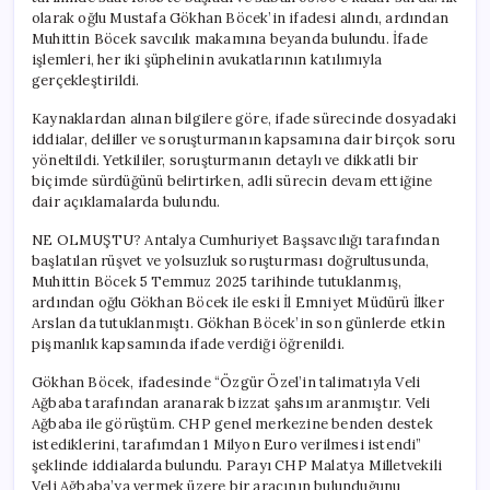
olarak oğlu Mustafa Gökhan Böcek’in ifadesi alındı, ardından
Muhittin Böcek savcılık makamına beyanda bulundu. İfade
işlemleri, her iki şüphelinin avukatlarının katılımıyla
gerçekleştirildi.
Kaynaklardan alınan bilgilere göre, ifade sürecinde dosyadaki
iddialar, deliller ve soruşturmanın kapsamına dair birçok soru
yöneltildi. Yetkililer, soruşturmanın detaylı ve dikkatli bir
biçimde sürdüğünü belirtirken, adli sürecin devam ettiğine
dair açıklamalarda bulundu.
NE OLMUŞTU? Antalya Cumhuriyet Başsavcılığı tarafından
başlatılan rüşvet ve yolsuzluk soruşturması doğrultusunda,
Muhittin Böcek 5 Temmuz 2025 tarihinde tutuklanmış,
ardından oğlu Gökhan Böcek ile eski İl Emniyet Müdürü İlker
Arslan da tutuklanmıştı. Gökhan Böcek’in son günlerde etkin
pişmanlık kapsamında ifade verdiği öğrenildi.
Gökhan Böcek, ifadesinde “Özgür Özel’in talimatıyla Veli
Ağbaba tarafından aranarak bizzat şahsım aranmıştır. Veli
Ağbaba ile görüştüm. CHP genel merkezine benden destek
istediklerini, tarafımdan 1 Milyon Euro verilmesi istendi”
şeklinde iddialarda bulundu. Parayı CHP Malatya Milletvekili
Veli Ağbaba’ya vermek üzere bir aracının bulunduğunu