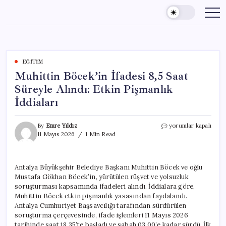
Skip
to
content
EĞITIM
Muhittin Böcek’in İfadesi 8,5 Saat
Süreyle Alındı: Etkin Pişmanlık
İddiaları
Muhittin
By
Emre Yıldız
yorumlar kapalı
Böcek’in
11 Mayıs 2026
1 Min Read
İfadesi
8,5
Saat
Antalya Büyükşehir Belediye Başkanı Muhittin Böcek ve oğlu
Süreyle
Mustafa Gökhan Böcek’in, yürütülen rüşvet ve yolsuzluk
Alındı:
Etkin
soruşturması kapsamında ifadeleri alındı. İddialara göre,
Pişmanlık
Muhittin Böcek etkin pişmanlık yasasından faydalandı.
İddiaları
Antalya Cumhuriyet Başsavcılığı tarafından sürdürülen
için
soruşturma çerçevesinde, ifade işlemleri 11 Mayıs 2026
tarihinde saat 18.35’te başladı ve sabah 03.00’e kadar sürdü. İlk