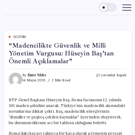
Skip
to
content
EĞITIM
“Madencilikte Güvenlik ve Milli
Yönetim Vurgusu: Hüseyin Baş’tan
Önemli Açıklamalar”
“Madencilikte
By
Emre Yıldız
yorumlar kapalı
Güvenlik
14 Mayıs 2026
2 Min Read
ve
Milli
Yönetim
BTP Genel Başkanı Hüseyin Baş, Soma faciasının 12. yılında
Vurgusu:
301 maden şehidini anarak, Türkiye’nin madencilik alanındaki
Hüseyin
Baş’tan
sorunlarına dikkat çekti. Baş, madencilik süreçlerinin
Önemli
“ihmaller ve peşkeş çekilen kaynaklar” üzerinden eleştirerek,
Açıklamalar”
bu durumun ülkenin acı bir tablosu olduğunu belirtti.
için
Soma’daki kazayı yalnızca bir kaza olarak görmenin gerçeği