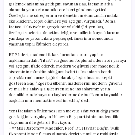
gizlemek anlamına geldiğini savunan Baş, facianın arka
planında yatan ekonomik tercihleri gündeme getirdi.
Özelleştirme süreçlerinin ve denetim mekanizmalarındaki
eksikliklerin, toplu ölümlere yol açtığını vurguladı. “Soma
faciası, Türkiye’nin gerçek bir yüzüdür,” diyen Baş,
özelleştirmelerin, denetimsizliğin ve milletin kaynaklarının
yandaşa ve yabancılara peşkeş çekilmesinin sonucunda
yaşanan toplu ölümleri eleştirdi.
BTP lideri, madencilik kazalarından sonra yapılan
açıklamalardaki “fıtrat” vurgusunun toplumda derin bir yaraya
yol açtığını ifade ederek, modern ve güvenli bir madencilik
sisteminin mümkün olduğunu belirtti. İnsanların kendi
topraklarında ucuz iş gücü olarak çalıştırılmasına tepki
gösteren Baş, “Eğer bu ülkenin madenlerini modern, güvenli
ve milli bir anlayışla işletirseniz; ne insanlarımız yerin
derinliklerinde hayatını kaybeder ne de bu ülkenin kaynakları
başkalarının menfaatine teslim edilir,” dedi.
Yeni faciaların önlenmesi için mevcut zihniyetin değişmesi
gerektiğini vurgulayan Hüseyin Baş, partisinin madencilik
vizyonunu dile getirdi. Bu vizyon:
– **Milli Sistem:** Madenler, Prof. Dr. Haydar Baş’ın “Milli
Ekonomi Modeli” esas alınarak devlet ve millet ortaklığıyla