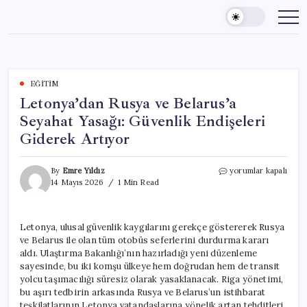
Skip
to
content
EĞITIM
Letonya’dan Rusya ve Belarus’a
Seyahat Yasağı: Güvenlik Endişeleri
Giderek Artıyor
Letonya’dan
By
Emre Yıldız
yorumlar kapalı
Rusya
14 Mayıs 2026
1 Min Read
ve
Belarus’a
Seyahat
Letonya, ulusal güvenlik kaygılarını gerekçe göstererek Rusya
Yasağı:
ve Belarus ile olan tüm otobüs seferlerini durdurma kararı
Güvenlik
Endişeleri
aldı. Ulaştırma Bakanlığı’nın hazırladığı yeni düzenleme
Giderek
sayesinde, bu iki komşu ülkeye hem doğrudan hem de transit
Artıyor
yolcu taşımacılığı süresiz olarak yasaklanacak. Riga yönetimi,
için
bu aşırı tedbirin arkasında Rusya ve Belarus’un istihbarat
teşkilatlarının Letonya vatandaşlarına yönelik artan tehditleri