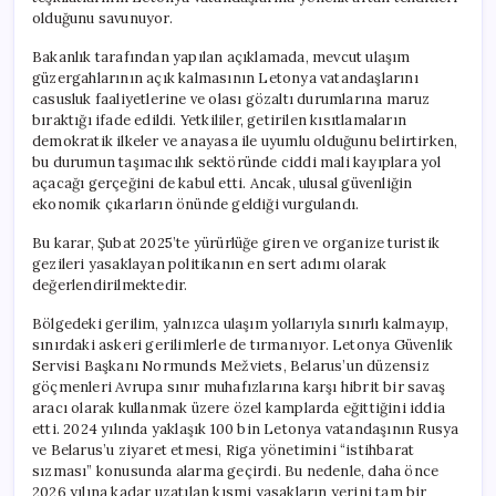
olduğunu savunuyor.
Bakanlık tarafından yapılan açıklamada, mevcut ulaşım
güzergahlarının açık kalmasının Letonya vatandaşlarını
casusluk faaliyetlerine ve olası gözaltı durumlarına maruz
bıraktığı ifade edildi. Yetkililer, getirilen kısıtlamaların
demokratik ilkeler ve anayasa ile uyumlu olduğunu belirtirken,
bu durumun taşımacılık sektöründe ciddi mali kayıplara yol
açacağı gerçeğini de kabul etti. Ancak, ulusal güvenliğin
ekonomik çıkarların önünde geldiği vurgulandı.
Bu karar, Şubat 2025’te yürürlüğe giren ve organize turistik
gezileri yasaklayan politikanın en sert adımı olarak
değerlendirilmektedir.
Bölgedeki gerilim, yalnızca ulaşım yollarıyla sınırlı kalmayıp,
sınırdaki askeri gerilimlerle de tırmanıyor. Letonya Güvenlik
Servisi Başkanı Normunds Mežviets, Belarus’un düzensiz
göçmenleri Avrupa sınır muhafızlarına karşı hibrit bir savaş
aracı olarak kullanmak üzere özel kamplarda eğittiğini iddia
etti. 2024 yılında yaklaşık 100 bin Letonya vatandaşının Rusya
ve Belarus’u ziyaret etmesi, Riga yönetimini “istihbarat
sızması” konusunda alarma geçirdi. Bu nedenle, daha önce
2026 yılına kadar uzatılan kısmi yasakların yerini tam bir