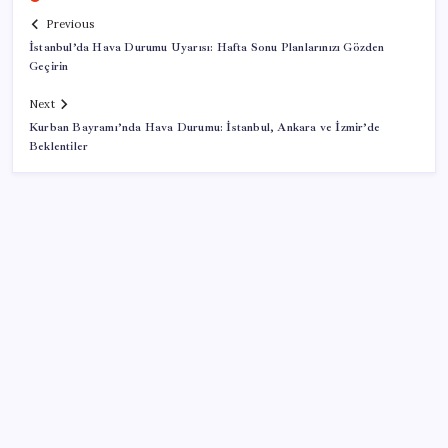
Previous
İstanbul’da Hava Durumu Uyarısı: Hafta Sonu Planlarınızı Gözden
Geçirin
Next
Kurban Bayramı’nda Hava Durumu: İstanbul, Ankara ve İzmir’de
Beklentiler
SON YAZILAR
Google Pixel Watch 5 Sızdırıldı: İşte Detaylar
Eskişehir’de 2 belediye başkanı YENİ Parti’ye geçti