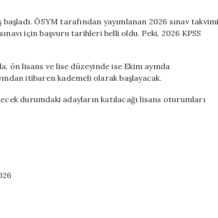
ne
zaman
yiş başladı. ÖSYM tarafından yayımlanan 2026 sınav takvim
başlayacak?
navı için başvuru tarihleri belli oldu. Peki, 2026 KPSS
2026
KPSS
sınav
a, ön lisans ve lise düzeyinde ise Ekim ayında
ve
yından itibaren kademeli olarak başlayacak.
başvuru
tarihleri
lecek durumdaki adayların katılacağı lisans oturumları
için
2026