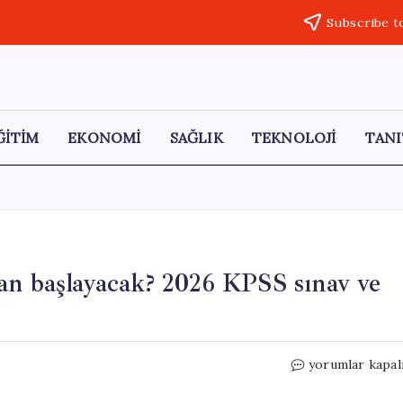
Subscribe t
ĞİTİM
EKONOMİ
SAĞLIK
TEKNOLOJİ
TANI
an başlayacak? 2026 KPSS sınav ve
KPSS
yorumlar kapal
lisans
başvuruları