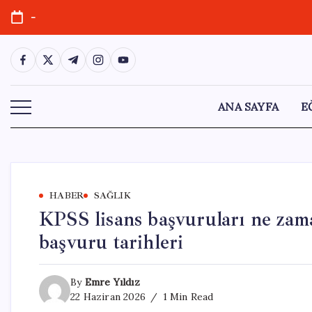
Skip
-
to
content
https://www.facebook.com/
https://twitter.com/
https://t.me/
https://www.instagram.com/
https://youtube.com/
ANA SAYFA
E
HABER
SAĞLIK
KPSS lisans başvuruları ne zam
başvuru tarihleri
By
Emre Yıldız
22 Haziran 2026
1 Min Read