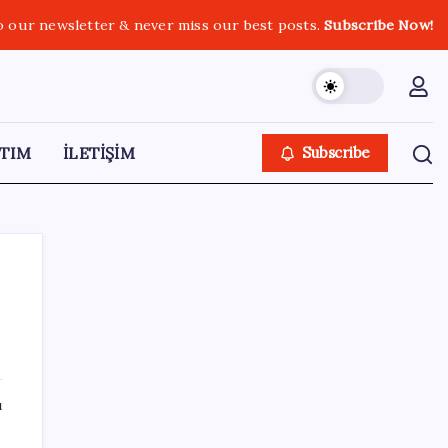
o our newsletter & never miss our best posts.
Subscribe Now!
TIM
İLETİŞİM
Subscribe
SON YAZILAR
ı
LGS ek tercih 1. nakil başvuruları ne zaman
bitiyor? LGS 2. nakil başvuruları ne zaman?