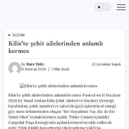
Skip
to
content
EĞITIM
Kilis’te şehit ailelerinden anlamlı
kermes
Kilis’te
By
Emre Yıldız
yorumlar kapalı
şehit
11 Haziran 2026
1 Min Read
ailelerinden
anlamlı
kermes
için
Kilis’te şehit ailelerinden anlamlı kermes Posted on 11 Haziran
2026 by Yusuf Arslan Kilis Şehit Aileleri ve Gazileri Derneği
tarafından, şehit anneleri ve eşleri ile gazi eşlerinin el emeği
göz nuru ürünlerinden oluşan “Bir Hayalimiz Var, Siz de Bir
Umut Olun” temalı kermes açıldı. Tekke Camisi içindeki
Canpolat Paşa Konağı’nda açılan kermesten elde edilecek
gelir, Türk Silahlı Kuvvetlerini Güçlendirme Vakfı’na