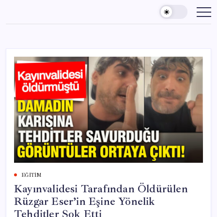
Skip
to
content
EĞITIM
Kayınvalidesi Tarafından Öldürülen
Rüzgar Eser’in Eşine Yönelik
Tehditler Şok Etti