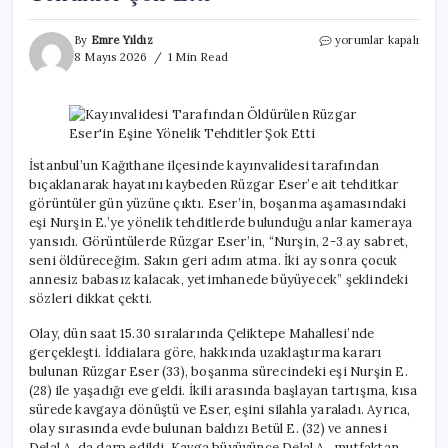
Kayınvalidesi
By
Emre Yıldız
yorumlar kapalı
Tarafından
8 Mayıs 2026
1 Min Read
Öldürülen
Rüzgar
Eser’in
Eşine
Yönelik
Tehditler
İstanbul’un Kağıthane ilçesinde kayınvalidesi tarafından
Şok
bıçaklanarak hayatını kaybeden Rüzgar Eser’e ait tehditkar
Etti
görüntüler gün yüzüne çıktı. Eser’in, boşanma aşamasındaki
için
eşi Nurşin E.’ye yönelik tehditlerde bulunduğu anlar kameraya
yansıdı. Görüntülerde Rüzgar Eser’in, “Nurşin, 2-3 ay sabret,
seni öldüreceğim. Sakın geri adım atma. İki ay sonra çocuk
annesiz babasız kalacak, yetimhanede büyüyecek” şeklindeki
sözleri dikkat çekti.
Olay, dün saat 15.30 sıralarında Çeliktepe Mahallesi’nde
gerçekleşti. İddialara göre, hakkında uzaklaştırma kararı
bulunan Rüzgar Eser (33), boşanma sürecindeki eşi Nurşin E.
(28) ile yaşadığı eve geldi. İkili arasında başlayan tartışma, kısa
sürede kavgaya dönüştü ve Eser, eşini silahla yaraladı. Ayrıca,
olay sırasında evde bulunan baldızı Betül E. (32) ve annesi
Delal A. da darp edildi. Kavga büyüyünce Delal A., mutfaktan