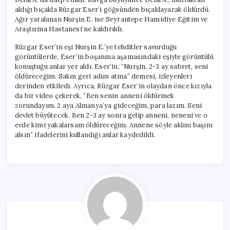
aldığı bıçakla Rüzgar Eser’i göğsünden bıçaklayarak öldürdü.
Ağır yaralanan Nurşin E. ise Seyrantepe Hamidiye Eğitim ve
Araştırma Hastanesi’ne kaldırıldı.
Rüzgar Eser’in eşi Nurşin E.’ye tehditler savurduğu
görüntülerde, Eser’in boşanma aşamasındaki eşiyle görüntülü
konuştuğu anlar yer aldı. Eser’in, “Nurşin, 2-3 ay sabret, seni
öldüreceğim. Sakın geri adım atma” demesi, izleyenleri
derinden etkiledi. Ayrıca, Rüzgar Eser’in olaydan önce kızıyla
da bir video çekerek, “Ben senin anneni öldürmek
zorundayım. 2 aya Almanya’ya gideceğim, para lazım. Seni
devlet büyütecek. Ben 2-3 ay sonra gelip anneni, neneni ve o
evde kimi yakalarsam öldüreceğim. Annene söyle aklını başını
alsın” ifadelerini kullandığı anlar kaydedildi.