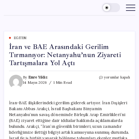
Skip
to
content
EĞITIM
İran ve BAE Arasındaki Gerilim
Tırmanıyor: Netanyahu’nun Ziyareti
Tartışmalara Yol Açtı
İran
By
Emre Yıldız
yorumlar kapalı
ve
14 Mayıs 2026
1 Min Read
BAE
Arasındaki
Gerilim
İran-BAE ilişkilerindeki gerilim giderek artıyor. İran Dışişleri
Tırmanıyor:
Bakanı Abbas Arakçi, İsrail Başbakanı Binyamin
Netanyahu’nun
Ziyareti
Netanyahu’nun savaş döneminde Birleşik Arap Emirlikleri’ni
Tartışmalara
(BAE) ziyaret ettiğine dair iddialar hakkında açıklamalarda
Yol
bulundu. Arakçi, “İran’ın güvenlik birimleri, uzun zamandır
Açtı
liderliğimize ilettiği bilgiyi artık kamuoyuna sunmuş durumda.
için
İsrail ile iş birliği yaparak bölünme tohumları ekenler mutlaka