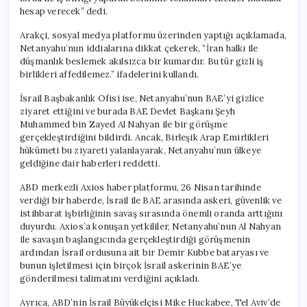
hesap verecek” dedi.
Arakçi, sosyal medya platformu üzerinden yaptığı açıklamada,
Netanyahu’nun iddialarına dikkat çekerek, “İran halkı ile
düşmanlık beslemek akılsızca bir kumardır. Bu tür gizli iş
birlikleri affedilemez.” ifadelerini kullandı.
İsrail Başbakanlık Ofisi ise, Netanyahu’nun BAE’yi gizlice
ziyaret ettiğini ve burada BAE Devlet Başkanı Şeyh
Muhammed bin Zayed Al Nahyan ile bir görüşme
gerçekleştirdiğini bildirdi. Ancak, Birleşik Arap Emirlikleri
hükümeti bu ziyareti yalanlayarak, Netanyahu’nun ülkeye
geldiğine dair haberleri reddetti.
ABD merkezli Axios haber platformu, 26 Nisan tarihinde
verdiği bir haberde, İsrail ile BAE arasında askeri, güvenlik ve
istihbarat işbirliğinin savaş sırasında önemli oranda arttığını
duyurdu. Axios’a konuşan yetkililer, Netanyahu’nun Al Nahyan
ile savaşın başlangıcında gerçekleştirdiği görüşmenin
ardından İsrail ordusuna ait bir Demir Kubbe bataryası ve
bunun işletilmesi için birçok İsrail askerinin BAE’ye
gönderilmesi talimatını verdiğini açıkladı.
Ayrıca, ABD’nin İsrail Büyükelçisi Mike Huckabee, Tel Aviv’de